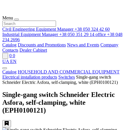
Menu
Civil Engineering Equipment Manager
+38 050 324 42 60
Industrial Equipment Manager
+38 050 351 29 14
office
+38 048
234 2696
Catalog
Discounts and Promotions
News and Events
Company
Contacts
Dealer Cabinet
0
0
UA
EN
Catalog
HOUSEHOLD AND COMMERCIAL EQUIPMENT
Electrical installation products
Switches
Single-gang switch
Schneider Electric Asfora, self-clamping, white (EPH0100121)
Single-gang switch Schneider Electric
Asfora, self-clamping, white
(EPH0100121)