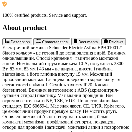
100% certified products. Service and support.
About product
Description
Characteristics
Documents
Reviews
Електричний вимикач Schneider Electric Asfora EPH0100121
білого кольору - це готовий до встановлення виріб. Вимикач
одноклавішний. Спосіб кріплення - гвинти або монтажні
лапки. Номінальний струм вимикача 10 A, потужність 2300
Вт. 83 мм, 83 мм і 43 мм - це ширина, висота і глибина
відповідно, а його глибина виступу 15 мм. Можливий
прихований монтаж. Глянцева поверхня створює відчуття
елегантності в кімнаті. Ступінь захисту IP20. Клеми
безгвинтові. Вимикач виготовлено з ABS (акрилонітрил-
бутадієн-стирол) пластику. Має мідний провідник. Він
отримав сертифікати NF, TSE, VDE. Повністю відповідає
стандарту IEC 60669-1. Має знак якості CE, UKR. Крім того,
це екологічний продукт преміум-класу. Не містить ртуті.
Оновлені вимикачі Asfora тепер мають менші, більш
компактні механізми, профільовані супорти, покращені
отвори для проводів і затискачі, монтажні лапки з поворотною