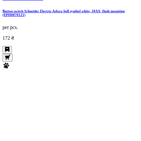
Button switch Schneider Electric Asfora bell symbol white, 10AX, flush mounting
(EPH0870121)
per pcs.
172 ₴