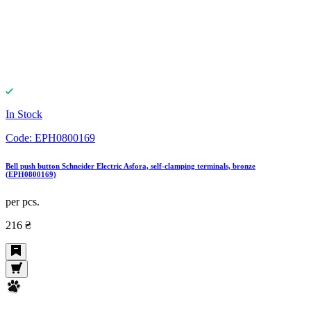
In Stock
Code:
EPH0800169
Bell push button Schneider Electric Asfora, self-clamping terminals, bronze
(EPH0800169)
per pcs.
216 ₴