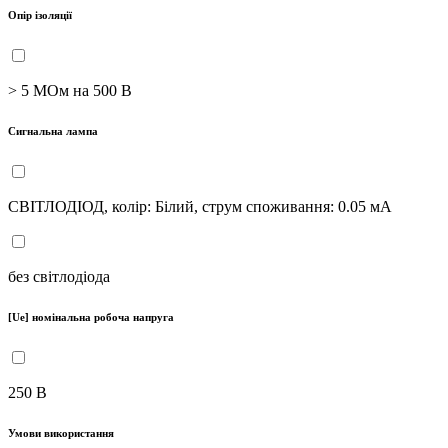
Опір ізоляції
> 5 МОм на 500 В
Сигнальна лампа
СВІТЛОДІОД, колір: Білий, струм споживання: 0.05 мА
без світлодіода
[Ue] номінальна робоча напруга
250 В
Умови використання