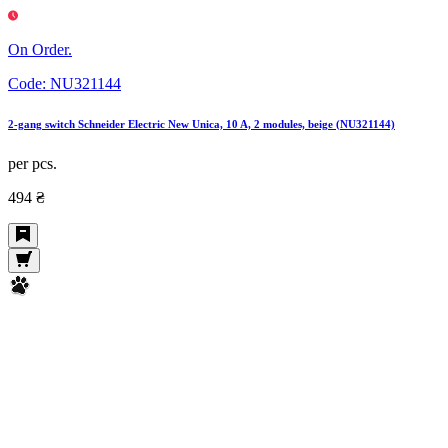
On Order.
Code:
NU321144
2-gang switch Schneider Electric New Unica, 10 A, 2 modules, beige (NU321144)
per pcs.
494 ₴