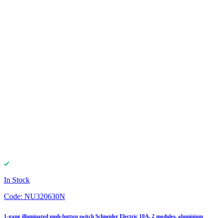
In Stock
Code:
NU320630N
1-gang illuminated push-button switch Schneider Electric 10A, 2 modules, aluminium