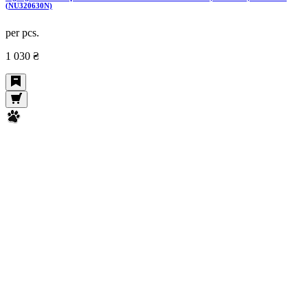
(NU320630N)
per pcs.
1 030 ₴