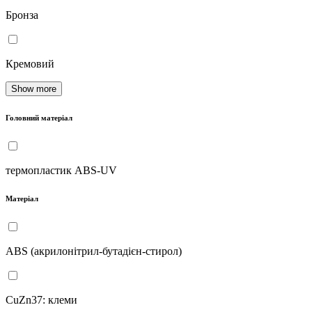
Бронза
Кремовий
Show more
Головний матеріал
термопластик ABS-UV
Матеріал
ABS (акрилонітрил-бутадієн-стирол)
CuZn37: клеми