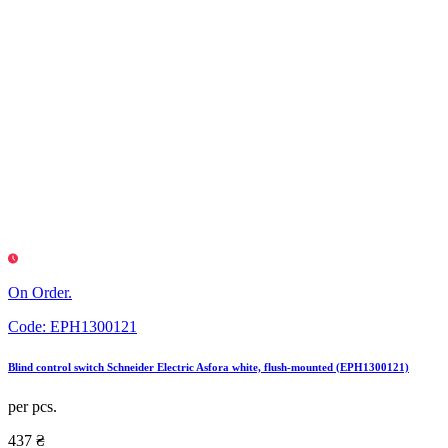
On Order.
Code:
EPH1300121
Blind control switch Schneider Electric Asfora white, flush-mounted (EPH1300121)
per pcs.
437 ₴