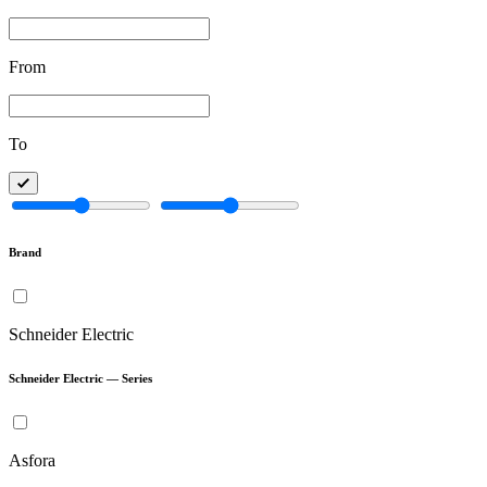
From
To
Brand
Schneider Electric
Schneider Electric — Series
Asfora