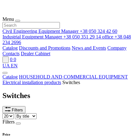
Menu
Civil Engineering Equipment Manager
+38 050 324 42 60
Industrial Equipment Manager
+38 050 351 29 14
office
+38 048
234 2696
Catalog
Discounts and Promotions
News and Events
Company
Contacts
Dealer Cabinet
0
0
UA
EN
Catalog
HOUSEHOLD AND COMMERCIAL EQUIPMENT
Electrical installation products
Switches
Switches
Filters
Filters
Price