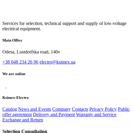
Services for selection, technical support and supply of low-voltage
electrical equipment.
Main Office
Odesa, Lustdorfska road, 140v
+38 048 234 26 96
electro@ksimex.ua
We are online
Ksimex-Electro
Catalog
News and Events
Company
Contacts
Privacy Policy
Public
offer agreement
Delivery and Payment
Warranty and Service
Exchange and Return
Selection Consultation