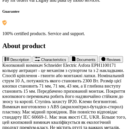
Pay for orders via Liqpay and plata by mono services.
Guarantee
100% certified products. Service and support.
About product
Description
Characteristics
Documents
Reviews
Кнопковий вимикач Schneider Electric Asfora EPH1100171
кольору антрацит - це механізм з супортом та з 2 накладками.
Спосіб кріплення - гвинти або монтажні лапки. Номінальний
струм 10 А, потужність якого становить 2300 Вт. Розмір цієї
кнопки становить 71 мм, 71 мм, 43 мм, а її глибина виступу
становить 15 мм. Передбачено прихований монтаж. Покриття
кнопкового перемикача робить його надзвичайно стійким до
зносу та корозії. Ступінь захисту IP20. Клеми безгвинтові.
Вимикач виготовлено з ABS (акрилонітрил-бутадієн-стирол)
пластику. Має мідний провідник. Він повністю відповідає
стандарту IEC 60669-1. Має знак якості CE, UKR. Більше того,
цей кнопковий вимикач кваліфікується як екологічний
продукт преміум-класу. Не містить ртуті та важких металів.