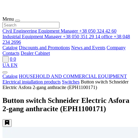
Menu
Civil Engineering Equipment Manager
+38 050 324 42 60
Industrial Equipment Manager
+38 050 351 29 14
office
+38 048
234 2696
Catalog
Discounts and Promotions
News and Events
Company
Contacts
Dealer Cabinet
0
0
UA
EN
Catalog
HOUSEHOLD AND COMMERCIAL EQUIPMENT
Electrical installation products
Switches
Button switch Schneider
Electric Asfora 2-gang anthracite (EPH1100171)
Button switch Schneider Electric Asfora
2-gang anthracite (EPH1100171)