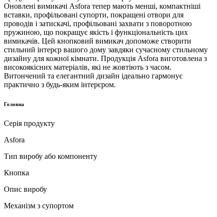
Оновлені вимикачі Asfora тепер мають менші, компактніші
вставки, профільовані супорти, покращені отвори для
проводів і затискачі, профільовані захвати з поворотною
пружиною, що покращує якість і функціональність цих
вимикачів. Цей кнопковий вимикач допоможе створити
стильний інтерєр вашого дому завдяки сучасному стильному
дизайну для кожної кімнати. Продукція Asfora виготовлена ​​з
високоякісних матеріалів, які не жовтіють з часом.
Витончений та елегантний дизайн ідеально гармонує
практично з будь-яким інтерєром.
Головна
Серія продукту
Asfora
Тип виробу або компоненту
Кнопка
Опис виробу
Механізм з супортом