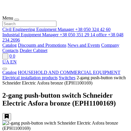
Menu
Civil Engineering Equipment Manager
+38 050 324 42 60
Industrial Equipment Manager
+38 050 351 29 14
office
+38 048
234 2696
Catalog
Discounts and Promotions
News and Events
Company
Contacts
Dealer Cabinet
0
0
UA
EN
Catalog
HOUSEHOLD AND COMMERCIAL EQUIPMENT
Electrical installation products
Switches
2-gang push-button switch
Schneider Electric Asfora bronze (EPH1100169)
2-gang push-button switch Schneider
Electric Asfora bronze (EPH1100169)