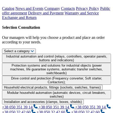
Catalog
News and Events
Company
Contacts
Privacy Policy
Public
offer agreement
Delivery and Payment
Warranty and Service
Exchange and Return
Selection Consultation
Our managers will help you choose a product and place an order
according to your needs.
Select a category
Industrial automation and control (relays, controllers, operator panels,
buttons and indications)
Protection systems and solutions for industrial objects (power
machines, life guarantee systems, automatic transfer switches,
switchboards)
Drive control and protection (Frequency converter, Soft starter,
Contactors);
Household electrical products, fittings (sockets, switches, frames)
Modular household automation (automatic devices, circuit breakers,
switches)
Installation and accessories (clamps, boxes, shields)
+38 050 351 39 14
+38 050 351 39 14
+38 050 351 39 14
+38 050 32 42 60
+38 050 32 42 60
+38 050 32 42 60