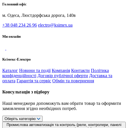
Головний офіс
м. Одеса, Люстдорфська дорога, 140в
+38 048 234 26 96
electro@ksimex.ua
Ми онлайн
Ксімекс-Електро
Каталог
Новини та події
Компанія
Контакти
Політика
конфіденційності
Договір публічної оферти
Доставка та
оплата
Гарантія та сервіс
Обмін та повернення
Консультація з підбору
Наші менеджери допоможуть вам обрати товар та оформити
замовлення згідно необхідних потреб.
Оберіть категорію
Промислова автоматизація та контроль (реле, контролери, панелі