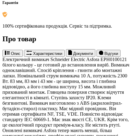
Гарантія
100% сертифікована продукція. Сервіс та підтримка.
Про товар
Опис
Характеристики
Документи
Відгуки
Електричний вимикач Schneider Electric Asfora EPH0100121
білого кольору - це готовий до встановлення виріб. Вимикач
одноклавішний. Спосіб кріплення - гвинти або монтажні
лапки. Номінальний струм вимикача 10 A, потужність 2300
Вт. 83 мм, 83 мм і 43 мм - це ширина, висота і глибина
відповідно, а його глибина виступу 15 мм. Можливий
прихований монтаж. Глянцева поверхня створює відчуття
елегантності в кімнаті. Ступінь захисту IP20. Клеми
безгвинтові. Вимикач виготовлено з ABS (акрилонітрил-
бутадієн-стирол) пластику. Має мідний провідник. Він
отримав сертифікати NF, TSE, VDE. Повністю відповідає
стандарту IEC 60669-1. Має знак якості CE, UKR. Крім того,
це екологічний продукт преміум-класу. Не містить ртуті.
Оновлені вимикачі Asfora тепер мають менші, більш
компактні механізми, профільовані супорти, покращені