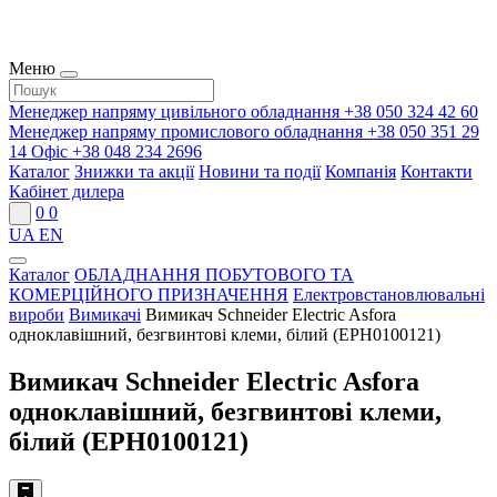
Меню
Менеджер напряму цивільного обладнання
+38 050 324 42 60
Менеджер напряму промислового обладнання
+38 050 351 29
14
Офіс
+38 048 234 2696
Каталог
Знижки та акції
Новини та події
Компанія
Контакти
Кабінет дилера
0
0
UA
EN
Каталог
ОБЛАДНАННЯ ПОБУТОВОГО ТА
КОМЕРЦІЙНОГО ПРИЗНАЧЕННЯ
Електровстановлювальні
вироби
Вимикачі
Вимикач Schneider Electric Asfora
одноклавішний, безгвинтові клеми, білий (EPH0100121)
Вимикач Schneider Electric Asfora
одноклавішний, безгвинтові клеми,
білий (EPH0100121)