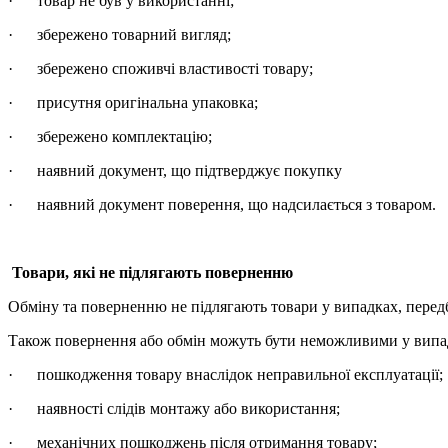
· товар не був у використанні;
· збережено товарний вигляд;
· збережено споживчі властивості товару;
· присутня оригінальна упаковка;
· збережено комплектацію;
· наявний документ, що підтверджує покупку
· наявний документ поверення, що надсилається з товаром.
Товари, які не підлягають поверненню
Обміну та поверненню не підлягають товари у випадках, пере
Також повернення або обмін можуть бути неможливими у випа
· пошкодження товару внаслідок неправильної експлуатації;
· наявності слідів монтажу або використання;
· механічних пошкоджень після отримання товару;