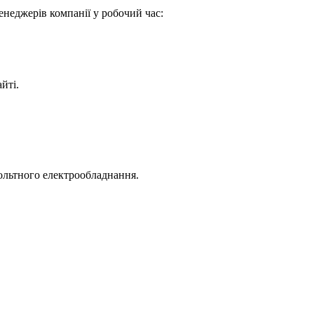
енеджерів компанії у робочий час:
йті.
ольтного електрообладнання.