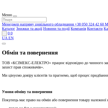
Меню
Менеджер напряму цивільного обладнання
+38 050 324 42 60
М
Каталог
Знижки та акції
Новини та події
Компанія
Контакти
Ка
0
0
UA
EN
Обмін та повернення
ТОВ «КСІМЕКС-ЕЛЕКТРО» працює відповідно до чинного законо
захист прав споживачів».
Ми цінуємо довіру клієнтів та прагнемо, щоб процес придбання
Умови обміну та повернення
Покупець має право на обмін або повернення товару належної 