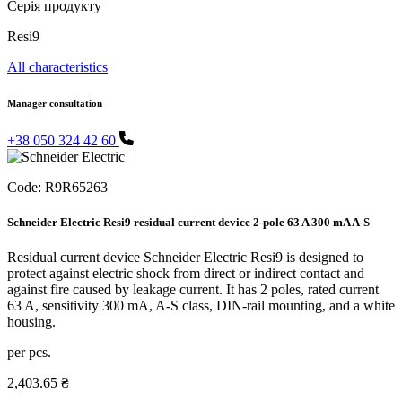
Серія продукту
Resi9
All characteristics
Manager consultation
+38 050 324 42 60
Code:
R9R65263
Schneider Electric Resi9 residual current device 2-pole 63 A 300 mA A-S
Residual current device Schneider Electric Resi9 is designed to
protect against electric shock from direct or indirect contact and
against fire caused by leakage current. It has 2 poles, rated current
63 A, sensitivity 300 mA, A-S class, DIN-rail mounting, and a white
housing.
per pcs.
2,403.65 ₴