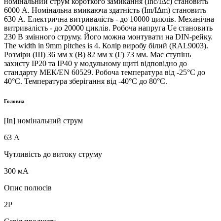
номінальний струм короткого замикання (Inc/IΔc) становить
6000 А. Номінальна вмикаюча здатність (Im/IΔm) становить
630 А. Електрична витривалість - до 10000 циклів. Механічна
витривалість - до 20000 циклів. Робоча напруга Ue становить
230 В змінного струму. Його можна монтувати на DIN-рейку.
The width in 9mm pitches is 4. Колір виробу білий (RAL9003).
Розміри (Ш) 36 мм х (В) 82 мм х (Г) 73 мм. Має ступінь
захисту IP20 та IP40 у модульному щиті відповідно до
стандарту МЕК/EN 60529. Робоча температура від -25°C до
40°C. Температура зберігання від -40°C до 80°C.
Головна
[In] номінальний струм
63 А
Чутливість до витоку струму
300 мА
Опис полюсів
2P