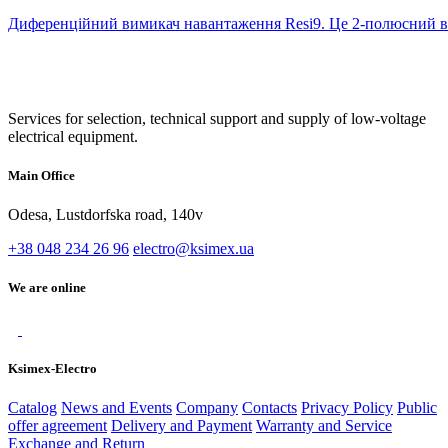
Диференційний вимикач навантаження Resi9. Це 2-полюсний вим
Services for selection, technical support and supply of low-voltage
electrical equipment.
Main Office
Odesa, Lustdorfska road, 140v
+38 048 234 26 96
electro@ksimex.ua
We are online
Ksimex-Electro
Catalog
News and Events
Company
Contacts
Privacy Policy
Public
offer agreement
Delivery and Payment
Warranty and Service
Exchange and Return