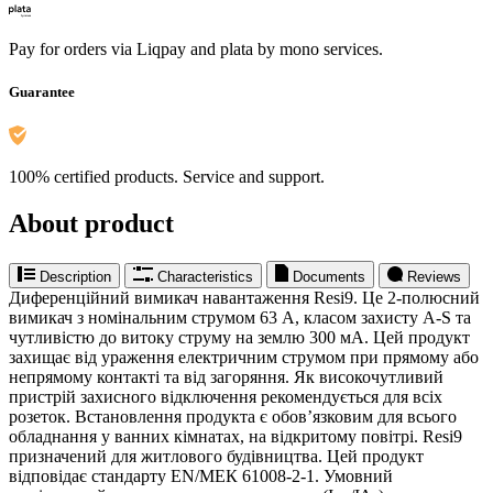
Pay for orders via Liqpay and plata by mono services.
Guarantee
100% certified products. Service and support.
About product
Description
Characteristics
Documents
Reviews
Диференційний вимикач навантаження Resi9. Це 2-полюсний
вимикач з номінальним струмом 63 А, класом захисту А-S та
чутливістю до витоку струму на землю 300 мА. Цей продукт
захищає від ураження електричним струмом при прямому або
непрямому контакті та від загоряння. Як високочутливий
пристрій захисного відключення рекомендується для всіх
розеток. Встановлення продукта є обов’язковим для всього
обладнання у ванних кімнатах, на відкритому повітрі. Resi9
призначений для житлового будівництва. Цей продукт
відповідає стандарту EN/МЕК 61008-2-1. Умовний