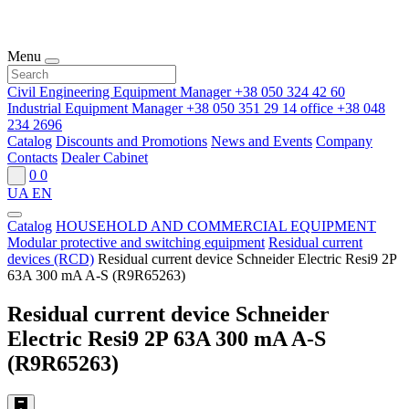
Menu
Civil Engineering Equipment Manager
+38 050 324 42 60
Industrial Equipment Manager
+38 050 351 29 14
office
+38 048
234 2696
Catalog
Discounts and Promotions
News and Events
Company
Contacts
Dealer Cabinet
0
0
UA
EN
Catalog
HOUSEHOLD AND COMMERCIAL EQUIPMENT
Modular protective and switching equipment
Residual current
devices (RCD)
Residual current device Schneider Electric Resi9 2P
63A 300 mA A-S (R9R65263)
Residual current device Schneider
Electric Resi9 2P 63A 300 mA A-S
(R9R65263)