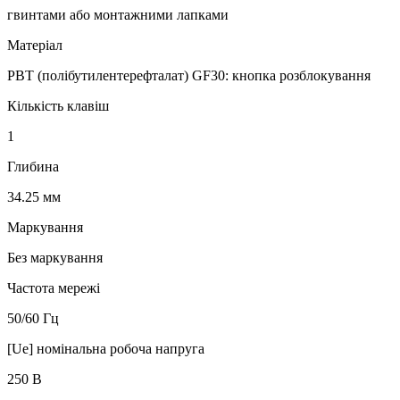
гвинтами або монтажними лапками
Матеріал
PBT (полібутилентерефталат) GF30: кнопка розблокування
Кількість клавіш
1
Глибина
34.25 мм
Маркування
Без маркування
Частота мережі
50/60 Гц
[Ue] номінальна робоча напруга
250 В