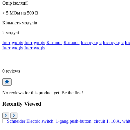
Опір ізоляції
> 5 МОм на 500 В
Кількість модулів
2 модулі
Інструкція
Інструкція
Каталог
Каталог
Інструкція
Інструкція
Ін
Інструкція
Інструкція
-
0
reviews
No reviews for this product yet. Be the first!
Recently Viewed