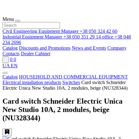
Menu
Civil Engineering Equipment Manager
+38 050 324 42 60
Industrial Equipment Manager
+38 050 351 29 14
office
+38 048
234 2696
Catalog
Discounts and Promotions
News and Events
Company
Contacts
Dealer Cabinet
0
0
UA
EN
Catalog
HOUSEHOLD AND COMMERCIAL EQUIPMENT
Electrical installation products
Switches
Card switch Schneider
Electric Unica New Studio 10A, 2 modules, beige (NU328344)
Card switch Schneider Electric Unica
New Studio 10A, 2 modules, beige
(NU328344)