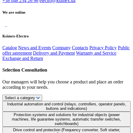
+38 048 234 26 96
electro@ksimex.ua
We are online
Ksimex-Electro
Catalog
News and Events
Company
Contacts
Privacy Policy
Public
offer agreement
Delivery and Payment
Warranty and Service
Exchange and Return
Selection Consultation
Our managers will help you choose a product and place an order
according to your needs.
Select a category
Industrial automation and control (relays, controllers, operator panels,
buttons and indications)
Protection systems and solutions for industrial objects (power
machines, life guarantee systems, automatic transfer switches,
switchboards)
Drive control and protection (Frequency converter, Soft starter,