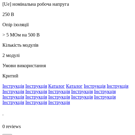
[Ue] номінальна робоча напруга
250 В
Опір ізоляції
> 5 МОм на 500 В
Кількість модулів
2 модулі
Умови використання
Критий
Інструкція
Інструкція
Каталог
Каталог
Інструкція
Інструкція
Інструкція
Інструкція
Інструкція
Інструкція
Інструкція
Інструкція
Інструкція
Інструкція
Інструкція
Інструкція
Інструкція
Інструкція
Інструкція
-
0
reviews