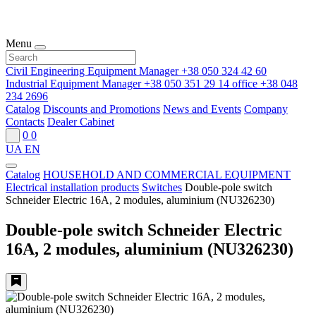
Menu
Civil Engineering Equipment Manager
+38 050 324 42 60
Industrial Equipment Manager
+38 050 351 29 14
office
+38 048
234 2696
Catalog
Discounts and Promotions
News and Events
Company
Contacts
Dealer Cabinet
0
0
UA
EN
Catalog
HOUSEHOLD AND COMMERCIAL EQUIPMENT
Electrical installation products
Switches
Double-pole switch
Schneider Electric 16A, 2 modules, aluminium (NU326230)
Double-pole switch Schneider Electric
16A, 2 modules, aluminium (NU326230)