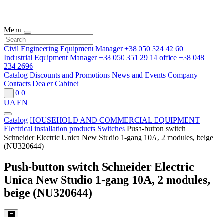
Menu
Civil Engineering Equipment Manager
+38 050 324 42 60
Industrial Equipment Manager
+38 050 351 29 14
office
+38 048
234 2696
Catalog
Discounts and Promotions
News and Events
Company
Contacts
Dealer Cabinet
0
0
UA
EN
Catalog
HOUSEHOLD AND COMMERCIAL EQUIPMENT
Electrical installation products
Switches
Push-button switch
Schneider Electric Unica New Studio 1-gang 10A, 2 modules, beige
(NU320644)
Push-button switch Schneider Electric
Unica New Studio 1-gang 10A, 2 modules,
beige (NU320644)