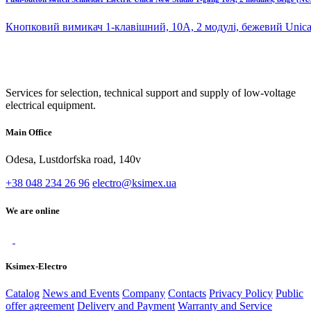
Кнопковий вимикач 1-клавішний, 10А, 2 модулі, бежевий Unica
Services for selection, technical support and supply of low-voltage
electrical equipment.
Main Office
Odesa, Lustdorfska road, 140v
+38 048 234 26 96
electro@ksimex.ua
We are online
Ksimex-Electro
Catalog
News and Events
Company
Contacts
Privacy Policy
Public
offer agreement
Delivery and Payment
Warranty and Service