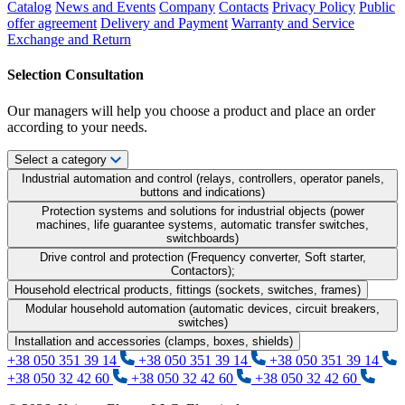
Catalog
News and Events
Company
Contacts
Privacy Policy
Public
offer agreement
Delivery and Payment
Warranty and Service
Exchange and Return
Selection Consultation
Our managers will help you choose a product and place an order
according to your needs.
Select a category
Industrial automation and control (relays, controllers, operator panels,
buttons and indications)
Protection systems and solutions for industrial objects (power
machines, life guarantee systems, automatic transfer switches,
switchboards)
Drive control and protection (Frequency converter, Soft starter,
Contactors);
Household electrical products, fittings (sockets, switches, frames)
Modular household automation (automatic devices, circuit breakers,
switches)
Installation and accessories (clamps, boxes, shields)
+38 050 351 39 14
+38 050 351 39 14
+38 050 351 39 14
+38 050 32 42 60
+38 050 32 42 60
+38 050 32 42 60