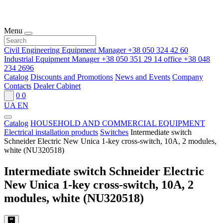
Menu
Civil Engineering Equipment Manager
+38 050 324 42 60
Industrial Equipment Manager
+38 050 351 29 14
office
+38 048
234 2696
Catalog
Discounts and Promotions
News and Events
Company
Contacts
Dealer Cabinet
0
0
UA
EN
Catalog
HOUSEHOLD AND COMMERCIAL EQUIPMENT
Electrical installation products
Switches
Intermediate switch
Schneider Electric New Unica 1-key cross-switch, 10A, 2 modules,
white (NU320518)
Intermediate switch Schneider Electric
New Unica 1-key cross-switch, 10A, 2
modules, white (NU320518)