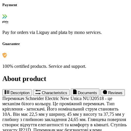
Payment
Pay for orders via Liqpay and plata by mono services.
Guarantee
100% certified products. Service and support.
About product
Description
Characteristics
Documents
Reviews
Перемикач Schneider Electric New Unica NU320518 - це
механізм білого кольору. Це проміжний перемикач. Тип
кріплення - затискачі. Його номінальний струм становить
10A. Він має 22,5 мм у ширину, 45 мм у висоту та 37,75 мм у
глибину з глибиною закладення 24,65 мм. Глянцева поверхня
створює відчуття елегантності та комфорту в кімнаті. Ступінь
захисту IP21D. Перемикач має безгвинтові клеми