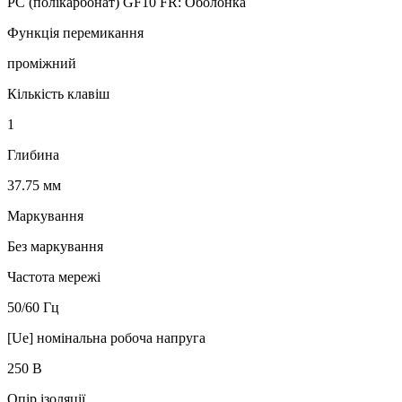
PC (полікарбонат) GF10 FR: Оболонка
Функція перемикання
проміжний
Кількість клавіш
1
Глибина
37.75 мм
Маркування
Без маркування
Частота мережі
50/60 Гц
[Ue] номінальна робоча напруга
250 В
Опір ізоляції