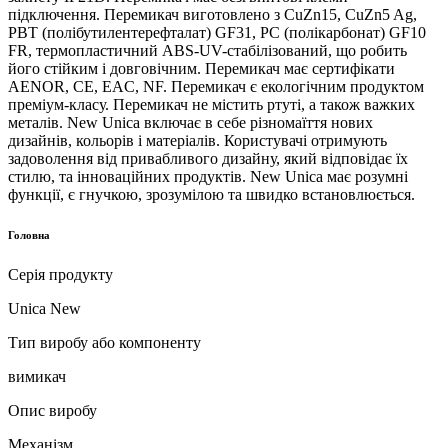
підключення. Перемикач виготовлено з CuZn15, CuZn5 Ag,
PBT (полібутилентерефталат) GF31, PC (полікарбонат) GF10
FR, термопластичний ABS-UV-стабілізований, що робить
його стійким і довговічним. Перемикач має сертифікати
AENOR, CE, EAC, NF. Перемикач є екологічним продуктом
преміум-класу. Перемикач не містить ртуті, а також важких
металів. New Unica включає в себе різномаїття нових
дизайнів, кольорів і матеріалів. Користувачі отримують
задоволення від привабливого дизайну, який відповідає їх
стилю, та інноваційних продуктів. New Unica має розумні
функції, є гнучкою, зрозумілою та швидко встановлюється.
Головна
Серія продукту
Unica New
Тип виробу або компоненту
вимикач
Опис виробу
Механізм