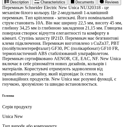
Description
Characteristics
Documents
Reviews
Перемикач Schneider Electric New Unica NU320318 - це
механізм білого кольору. Це 2-модульний 1-клавішний
перемикач. Тип кріплення - затискачі. Його номінальний
струм становить 10A. Він має ширину 22,5 мм, висоту 45 мм,
глибину 34,25 мм із глибиною закладення 21,15 мм. Глянцева
поверхня створює відчуття елегантності та комфорту в
кімнаті. Ступінь захисту IP21D. Перемикач має безгвинтові
клеми підключення. Перемикач виготовлено з CuZn37, PBT
(полібутилентерефталат) GF30, PC (полікарбонат) GF10 FR,
термопластичний ABS стабілізований ультрафіолетом.
Перемикач сертифіковано AENOR, CE, EAC, NF. New Unica
включає в себе різномаїття нових дизайнів, кольорів і
матеріалів. Користувачі отримують задоволення від
привабливого дизайну, який відповідає їх стилю, та
інноваційних продуктів. New Unica має розумні функції, є
гнучкою, зрозумілою та швидко встановлюється.
Головна
Серія продукту
Unica New
Тип виробу або компоненту