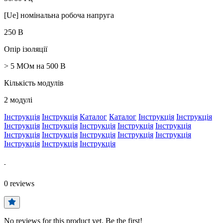
[Ue] номінальна робоча напруга
250 В
Опір ізоляції
> 5 МОм на 500 В
Кількість модулів
2 модулі
Інструкція
Інструкція
Каталог
Каталог
Інструкція
Інструкція
Інструкція
Інструкція
Інструкція
Інструкція
Інструкція
Інструкція
Інструкція
Інструкція
Інструкція
Інструкція
Інструкція
Інструкція
Інструкція
-
0
reviews
No reviews for this product yet. Be the first!