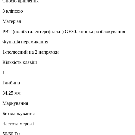
Спосіб кріплення
З кліпсою
Матеріал
PBT (полібутилентерефталат) GF30: кнопка розблокування
Функція перемикання
1-полюсний на 2 напрямки
Кількість клавіш
1
Глибина
34.25 мм
Маркування
Без маркування
Частота мережі
50/60 Гц