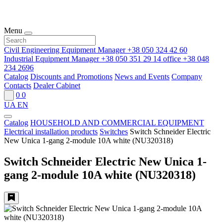
Menu
Civil Engineering Equipment Manager
+38 050 324 42 60
Industrial Equipment Manager
+38 050 351 29 14
office
+38 048
234 2696
Catalog
Discounts and Promotions
News and Events
Company
Contacts
Dealer Cabinet
0
0
UA
EN
Catalog
HOUSEHOLD AND COMMERCIAL EQUIPMENT
Electrical installation products
Switches
Switch Schneider Electric
New Unica 1-gang 2-module 10A white (NU320318)
Switch Schneider Electric New Unica 1-
gang 2-module 10A white (NU320318)