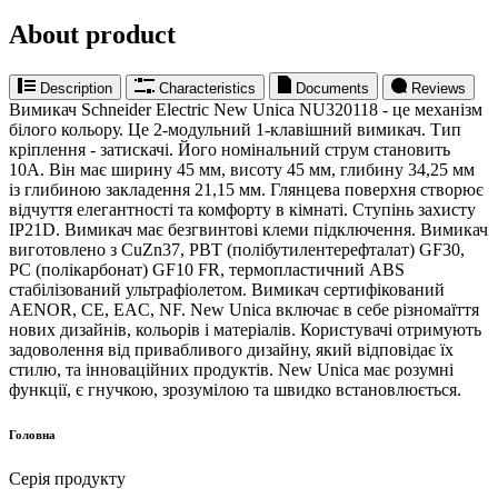
About product
Description
Characteristics
Documents
Reviews
Вимикач Schneider Electric New Unica NU320118 - це механізм
білого кольору. Це 2-модульний 1-клавішний вимикач. Тип
кріплення - затискачі. Його номінальний струм становить
10A. Він має ширину 45 мм, висоту 45 мм, глибину 34,25 мм
із глибиною закладення 21,15 мм. Глянцева поверхня створює
відчуття елегантності та комфорту в кімнаті. Ступінь захисту
IP21D. Вимикач має безгвинтові клеми підключення. Вимикач
виготовлено з CuZn37, PBT (полібутилентерефталат) GF30,
PC (полікарбонат) GF10 FR, термопластичний ABS
стабілізований ультрафіолетом. Вимикач сертифікований
AENOR, CE, EAC, NF. New Unica включає в себе різномаїття
нових дизайнів, кольорів і матеріалів. Користувачі отримують
задоволення від привабливого дизайну, який відповідає їх
стилю, та інноваційних продуктів. New Unica має розумні
функції, є гнучкою, зрозумілою та швидко встановлюється.
Головна
Серія продукту