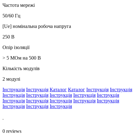
Частота мережі
50/60 Гц
[Ue] номінальна робоча напруга
250 В
Опір ізоляції
> 5 МОм на 500 В
Кількість модулів
2 модулі
Інструкція
Інструкція
Каталог
Каталог
Інструкція
Інструкція
Інструкція
Інструкція
Інструкція
Інструкція
Інструкція
Інструкція
Інструкція
Інструкція
Інструкція
Інструкція
Інструкція
Інструкція
Інструкція
-
0
reviews