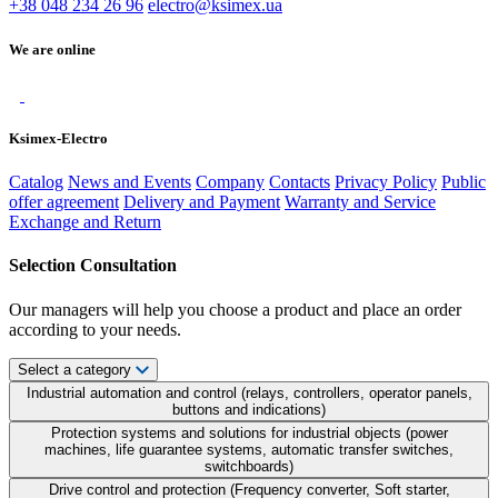
+38 048 234 26 96
electro@ksimex.ua
We are online
Ksimex-Electro
Catalog
News and Events
Company
Contacts
Privacy Policy
Public
offer agreement
Delivery and Payment
Warranty and Service
Exchange and Return
Selection Consultation
Our managers will help you choose a product and place an order
according to your needs.
Select a category
Industrial automation and control (relays, controllers, operator panels,
buttons and indications)
Protection systems and solutions for industrial objects (power
machines, life guarantee systems, automatic transfer switches,
switchboards)
Drive control and protection (Frequency converter, Soft starter,