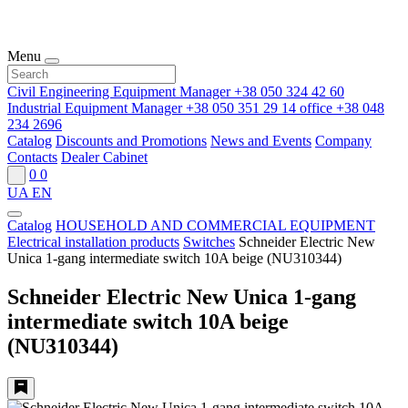
Menu
Civil Engineering Equipment Manager
+38 050 324 42 60
Industrial Equipment Manager
+38 050 351 29 14
office
+38 048
234 2696
Catalog
Discounts and Promotions
News and Events
Company
Contacts
Dealer Cabinet
0
0
UA
EN
Catalog
HOUSEHOLD AND COMMERCIAL EQUIPMENT
Electrical installation products
Switches
Schneider Electric New
Unica 1-gang intermediate switch 10A beige (NU310344)
Schneider Electric New Unica 1-gang
intermediate switch 10A beige
(NU310344)