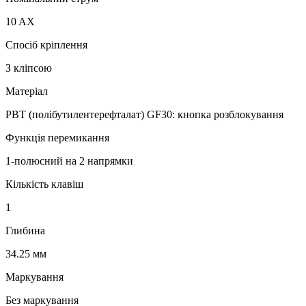
10 AX
Спосіб кріплення
З кліпсою
Матеріал
PBT (полібутилентерефталат) GF30: кнопка розблокування
Функція перемикання
1-полюсний на 2 напрямки
Кількість клавіш
1
Глибина
34.25 мм
Маркування
Без маркування