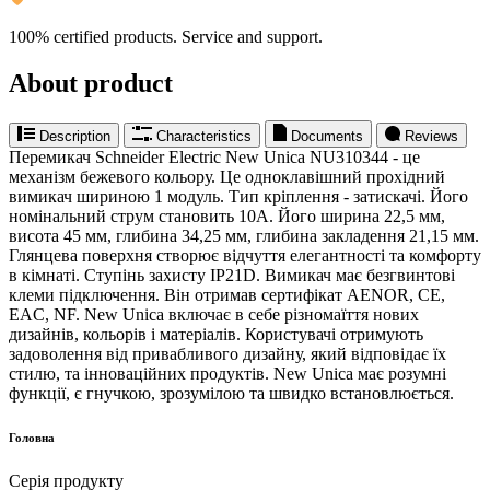
100% certified products. Service and support.
About product
Description
Characteristics
Documents
Reviews
Перемикач Schneider Electric New Unica NU310344 - це
механізм бежевого кольору. Це одноклавішний прохідний
вимикач шириною 1 модуль. Тип кріплення - затискачі. Його
номінальний струм становить 10A. Його ширина 22,5 мм,
висота 45 мм, глибина 34,25 мм, глибина закладення 21,15 мм.
Глянцева поверхня створює відчуття елегантності та комфорту
в кімнаті. Ступінь захисту IP21D. Вимикач має безгвинтові
клеми підключення. Він отримав сертифікат AENOR, CE,
EAC, NF. New Unica включає в себе різномаїття нових
дизайнів, кольорів і матеріалів. Користувачі отримують
задоволення від привабливого дизайну, який відповідає їх
стилю, та інноваційних продуктів. New Unica має розумні
функції, є гнучкою, зрозумілою та швидко встановлюється.
Головна
Серія продукту