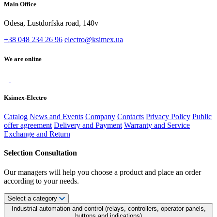
Main Office
Odesa, Lustdorfska road, 140v
+38 048 234 26 96
electro@ksimex.ua
We are online
Ksimex-Electro
Catalog
News and Events
Company
Contacts
Privacy Policy
Public
offer agreement
Delivery and Payment
Warranty and Service
Exchange and Return
Selection Consultation
Our managers will help you choose a product and place an order
according to your needs.
Select a category
Industrial automation and control (relays, controllers, operator panels,
buttons and indications)