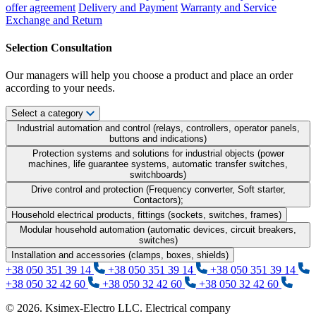
offer agreement
Delivery and Payment
Warranty and Service
Exchange and Return
Selection Consultation
Our managers will help you choose a product and place an order
according to your needs.
Select a category
Industrial automation and control (relays, controllers, operator panels,
buttons and indications)
Protection systems and solutions for industrial objects (power
machines, life guarantee systems, automatic transfer switches,
switchboards)
Drive control and protection (Frequency converter, Soft starter,
Contactors);
Household electrical products, fittings (sockets, switches, frames)
Modular household automation (automatic devices, circuit breakers,
switches)
Installation and accessories (clamps, boxes, shields)
+38 050 351 39 14
+38 050 351 39 14
+38 050 351 39 14
+38 050 32 42 60
+38 050 32 42 60
+38 050 32 42 60
© 2026. Ksimex-Electro LLC. Electrical company