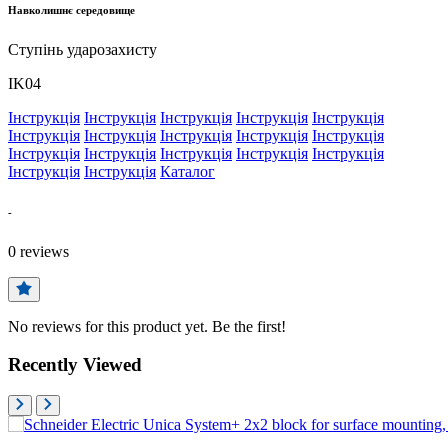
Навколишнє середовище
Ступінь ударозахисту
IK04
Інструкція
Інструкція
Інструкція
Інструкція
Інструкція
Інструкція
Інструкція
Інструкція
Інструкція
Інструкція
Інструкція
Інструкція
Інструкція
Інструкція
Інструкція
Інструкція
Інструкція
Каталог
-
0
reviews
No reviews for this product yet. Be the first!
Recently Viewed