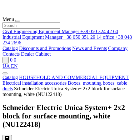
Menu
Civil Engineering Equipment Manager
+38 050 324 42 60
Industrial Equipment Manager
+38 050 351 29 14
office
+38 048
234 2696
Catalog
Discounts and Promotions
News and Events
Company
Contacts
Dealer Cabinet
0
0
UA
EN
Catalog
HOUSEHOLD AND COMMERCIAL EQUIPMENT
Electrical installation accessories
Boxes, mounting boxes, cable
ducts
Schneider Electric Unica System+ 2x2 block for surface
mounting, white (NU122418)
Schneider Electric Unica System+ 2x2
block for surface mounting, white
(NU122418)