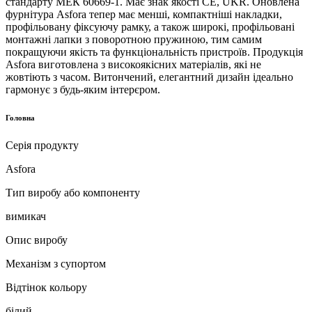
стандарту МЕК 60669-1. Має знак якості CE, UKR. Оновлена
фурнітура Asfora тепер має менші, компактніші накладки,
профільовану фіксуючу рамку, а також широкі, профільовані
монтажні лапки з поворотною пружиною, тим самим
покращуючи якість та функціональність пристроїв. Продукція
Asfora виготовлена з високоякісних матеріалів, які не
жовтіють з часом. Витончений, елегантний дизайн ідеально
гармонує з будь-яким інтерєром.
Головна
Серія продукту
Asfora
Тип виробу або компоненту
вимикач
Опис виробу
Механізм з супортом
Відтінок кольору
білий