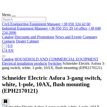
Menu
Civil Engineering Equipment Manager
+38 050 324 42 60
Industrial Equipment Manager
+38 050 351 29 14
office
+38 048
234 2696
Catalog
Discounts and Promotions
News and Events
Company
Contacts
Dealer Cabinet
0
0
UA
EN
Catalog
HOUSEHOLD AND COMMERCIAL EQUIPMENT
Electrical installation products
Switches
Schneider Electric Asfora 3-
gang switch, white, 1-pole, 10AX, flush mounting (EPH2170121)
Schneider Electric Asfora 3-gang switch,
white, 1-pole, 10AX, flush mounting
(EPH2170121)