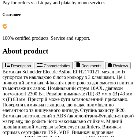
Pay for orders via Liqpay and plata by mono services.
Guarantee
100% certified products. Service and support.
About product
Description
Characteristics
Documents
Reviews
Вимикач Schneider Electric Asfora EPH2170121, механізм із
супортом та накладкою білого кольору з 3 клавішами. Це 1-
полюсний вимикач. Фіксація пристрою за допомогою гвинтів
та монтажних лапок. Номінальний струм 10AX, діапазон
потужності 2300 Вт. Розміри вимикача: (Ш) 83 мм x (В) 43 мм
x (Г) 83 мм. Пристрій може бути встановленний приховано.
Поверхня вимикача глянцева, що надає приміщенню
елегантного та вишуканого вигляду. Ступінь захисту IP20.
Вимикач виготовлений з ABS (акрилонітрил-бутадієн-стирол)
матеріалу, що робить його максимально стійким. Мідний
провідниковий матеріал забезпечує надійність. Вимикач
отримав сертифікати TSE, VDE. Вимикач відповідає