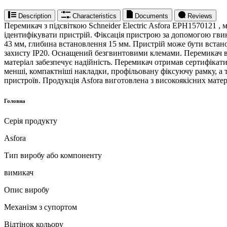
Description
Characteristics
Documents
Reviews
Перемикач з підсвіткою Schneider Electric Asfora EPH1570121 ,
ідентифікувати пристрій. Фіксація пристрою за допомогою гвин
43 мм, глибина встановлення 15 мм. Пристрій може бути вста
захисту IP20. Оснащений безгвинтовими клемами. Перемикач в
матеріал забезпечує надійність. Перемикач отримав сертифікат
менші, компактніші накладки, профільовану фіксуючу рамку, а
пристроїв. Продукція Asfora виготовлена з високоякісних матер
Головна
Серія продукту
Asfora
Тип виробу або компоненту
вимикач
Опис виробу
Механізм з супортом
Відтінок кольору