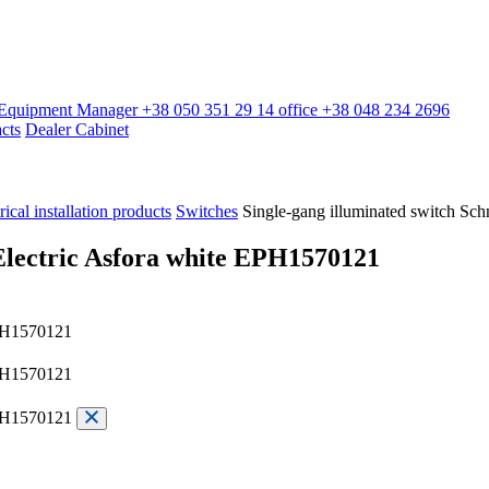
l Equipment Manager
+38 050 351 29 14
office
+38 048 234 2696
cts
Dealer Cabinet
rical installation products
Switches
Single-gang illuminated switch Sc
 Electric Asfora white EPH1570121