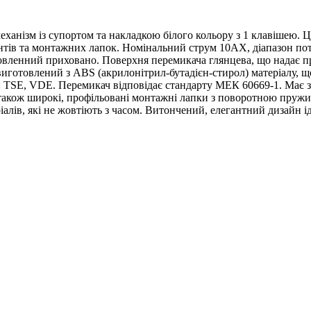
 механізм із супортом та накладкою білого кольору з 1 клавішею.
тів та монтажних лапок. Номінальний струм 10AX, діапазон поту
новленний приховано. Поверхня перемикача глянцева, що надає 
иготовлений з ABS (акрилонітрил-бутадієн-стирол) матеріалу, 
и TSE, VDE. Перемикач відповідає стандарту МЕК 60669-1. Має з
 також широкі, профільовані монтажні лапки з поворотною пруж
іалів, які не жовтіють з часом. Витончений, елегантний дизайн і