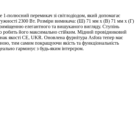
 Це 1-полюсний перемикач зі світлодіодом, який допомагає
жності 2300 Вт. Розміри вимикача: (Ш) 71 мм x (В) 71 мм x (Г)
приміщенню елегантного та вишуканого вигляду. Ступінь
що робить його максимально стійким. Мідний провідниковий
нак якості CE, UKR. Оновлена фурнітура Asfora тепер має
иною, тим самим покращуючи якість та функціональність
деально гармонує з будь-яким інтерєром.