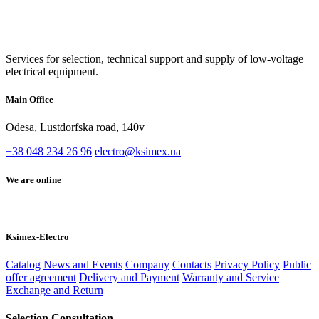
Services for selection, technical support and supply of low-voltage
electrical equipment.
Main Office
Odesa, Lustdorfska road, 140v
+38 048 234 26 96
electro@ksimex.ua
We are online
Ksimex-Electro
Catalog
News and Events
Company
Contacts
Privacy Policy
Public
offer agreement
Delivery and Payment
Warranty and Service
Exchange and Return
Selection Consultation