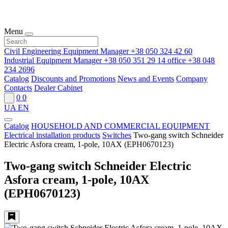
Menu
Civil Engineering Equipment Manager
+38 050 324 42 60
Industrial Equipment Manager
+38 050 351 29 14
office
+38 048
234 2696
Catalog
Discounts and Promotions
News and Events
Company
Contacts
Dealer Cabinet
0
0
UA
EN
Catalog
HOUSEHOLD AND COMMERCIAL EQUIPMENT
Electrical installation products
Switches
Two-gang switch Schneider
Electric Asfora cream, 1-pole, 10AX (EPH0670123)
Two-gang switch Schneider Electric
Asfora cream, 1-pole, 10AX
(EPH0670123)