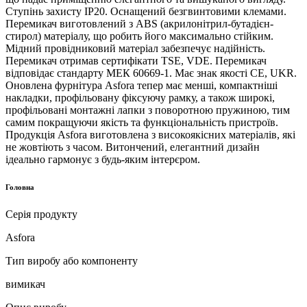
Ступінь захисту IP20. Оснащений безгвинтовими клемами.
Перемикач виготовлений з ABS (акрилонітрил-бутадієн-
стирол) матеріалу, що робить його максимально стійким.
Мідний провідниковий матеріал забезпечує надійність.
Перемикач отримав сертифікати TSE, VDE. Перемикач
відповідає стандарту МЕК 60669-1. Має знак якості CE, UKR.
Оновлена фурнітура Asfora тепер має менші, компактніші
накладки, профільовану фіксуючу рамку, а також широкі,
профільовані монтажні лапки з поворотною пружиною, тим
самим покращуючи якість та функціональність пристроїв.
Продукція Asfora виготовлена з високоякісних матеріалів, які
не жовтіють з часом. Витончений, елегантний дизайн
ідеально гармонує з будь-яким інтерєром.
Головна
Серія продукту
Asfora
Тип виробу або компоненту
вимикач