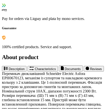
Pay for orders via Liqpay and plata by mono services.
Guarantee
100% certified products. Service and support.
About product
Description
Characteristics
Documents
Reviews
Перемикач двоклавішний Schneider Electric Asfora
EPH0670123, механізм із супортом та накладкою кремового
кольору з 2 клавішами. Це 1-полюсний перемикач. Фіксація
пристрою за допомогою гвинтів та монтажних лапок.
Номінальний струм 10AX, діапазон потужності 2300 Вт.
Розміри перемикача: (Ш) 71 мм x (В) 71 мм x (Г) 43 мм,
глибина встановлення 15 мм. Пристрій може бути
встановленний приховано. Поверхня перемикача глянцева,
що надає приміщенню елегантного та вишуканого вигляду.