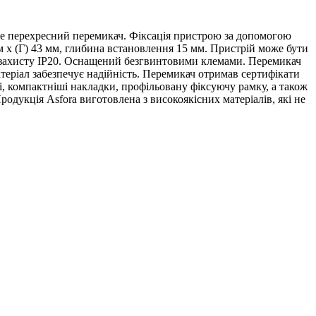
 Це перехресний перемикач. Фіксація пристрою за допомогою
м x (Г) 43 мм, глибина встановлення 15 мм. Пристрій може бути
 захисту IP20. Оснащений безгвинтовими клемами. Перемикач
еріал забезпечує надійність. Перемикач отримав сертифікати
, компактніші накладки, профільовану фіксуючу рамку, а також
дукція Asfora виготовлена з високоякісних матеріалів, які не