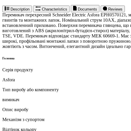
Description
Characteristics
Documents
Reviews
Перемикач перехресний Schneider Electric Asfora EPH0570121, 
гвинтів та монтажних лапок. Номінальний струм 10AX, діапазон
встановленний приховано. Поверхня перемикача глянцева, що 
виготовлений з ABS (акрилонітрил-бутадієн-стирол) матеріалу
TSE, VDE. Перемикач відповідає стандарту МЕК 60669-1. Має з
широкі, профільовані монтажні лапки з поворотною пружиною, т
жовтіють з часом. Витончений, елегантний дизайн ідеально гар
Головна
Серія продукту
Asfora
Тип виробу або компоненту
вимикач
Опис виробу
Механізм з супортом
Відтінок кольору