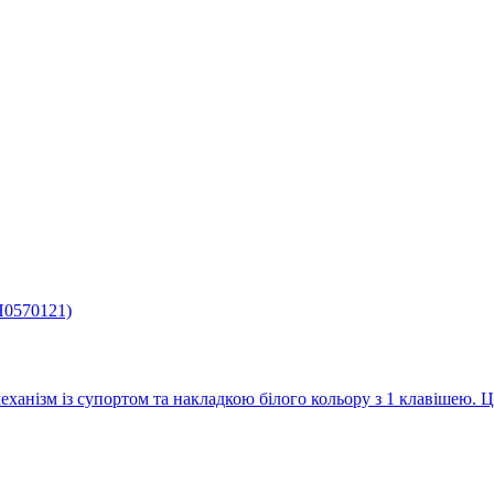
еханізм із супортом та накладкою білого кольору з 1 клавішею. 