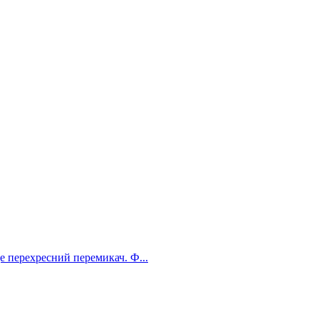
Це перехресний перемикач. Ф...