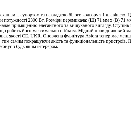
механізм із супортом та накладкою білого кольору з 1 клавішею.
 потужності 2300 Вт. Розміри перемикача: (Ш) 71 мм x (В) 71 м
надає приміщенню елегантного та вишуканого вигляду. Ступінь
, що робить його максимально стійким. Мідний провідниковий мат
нак якості CE, UKR. Оновлена фурнітура Asfora тепер має менші
им самим покращуючи якість та функціональність пристроїв. Про
монує з будь-яким інтерєром.