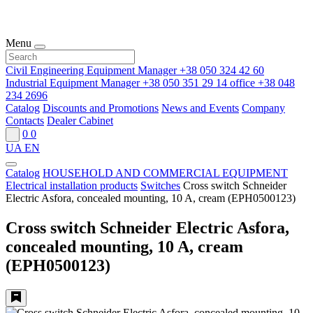
Menu
Civil Engineering Equipment Manager
+38 050 324 42 60
Industrial Equipment Manager
+38 050 351 29 14
office
+38 048
234 2696
Catalog
Discounts and Promotions
News and Events
Company
Contacts
Dealer Cabinet
0
0
UA
EN
Catalog
HOUSEHOLD AND COMMERCIAL EQUIPMENT
Electrical installation products
Switches
Cross switch Schneider
Electric Asfora, concealed mounting, 10 A, cream (EPH0500123)
Cross switch Schneider Electric Asfora,
concealed mounting, 10 A, cream
(EPH0500123)