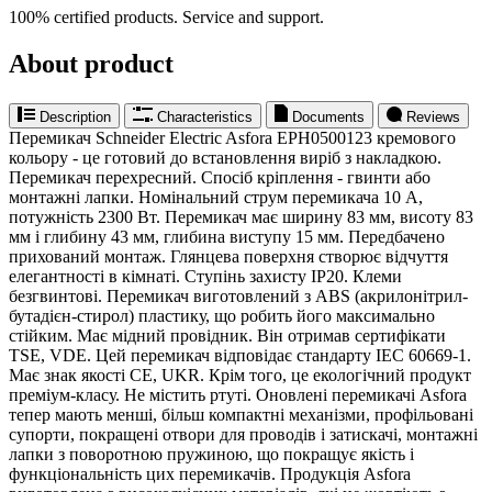
100% certified products. Service and support.
About product
Description
Characteristics
Documents
Reviews
Перемикач Schneider Electric Asfora EPH0500123 кремового
кольору - це готовий до встановлення виріб з накладкою.
Перемикач перехресний. Спосіб кріплення - гвинти або
монтажні лапки. Номінальний струм перемикача 10 A,
потужність 2300 Вт. Перемикач має ширину 83 мм, висоту 83
мм і глибину 43 мм, глибина виступу 15 мм. Передбачено
прихований монтаж. Глянцева поверхня створює відчуття
елегантності в кімнаті. Ступінь захисту IP20. Клеми
безгвинтові. Перемикач виготовлений з ABS (акрилонітрил-
бутадієн-стирол) пластику, що робить його максимально
стійким. Має мідний провідник. Він отримав сертифікати
TSE, VDE. Цей перемикач відповідає стандарту IEC 60669-1.
Має знак якості CE, UKR. Крім того, це екологічний продукт
преміум-класу. Не містить ртуті. Оновлені перемикачі Asfora
тепер мають менші, більш компактні механізми, профільовані
супорти, покращені отвори для проводів і затискачі, монтажні
лапки з поворотною пружиною, що покращує якість і
функціональність цих перемикачів. Продукція Asfora