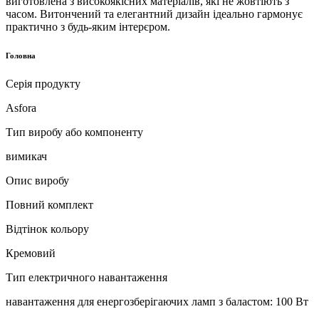
виготовлена ​​з високоякісних матеріалів, які не жовтіють з
часом. Витончений та елегантний дизайн ідеально гармонує
практично з будь-яким інтерєром.
Головна
Серія продукту
Asfora
Тип виробу або компоненту
вимикач
Опис виробу
Повний комплект
Відтінок кольору
Кремовий
Тип електричного навантаження
навантаження для енергозберігаючих ламп з баластом: 100 Вт