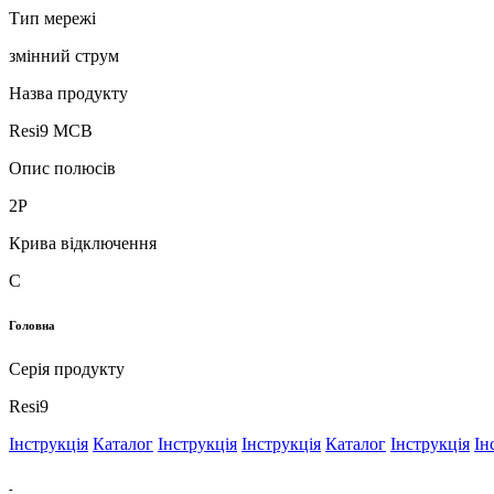
Тип мережі
змінний струм
Назва продукту
Resi9 MCB
Опис полюсів
2P
Крива відключення
C
Головна
Серія продукту
Resi9
Інструкція
Каталог
Інструкція
Інструкція
Каталог
Інструкція
Ін
-