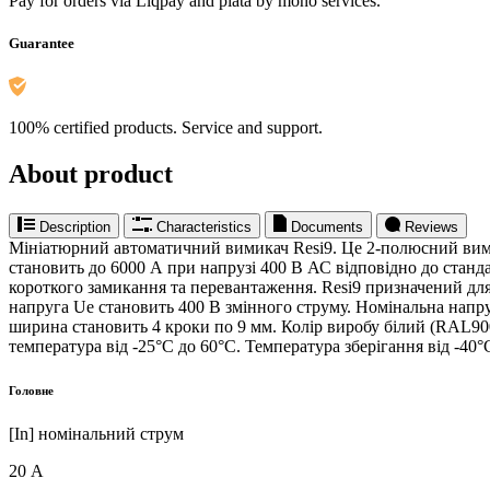
Pay for orders via Liqpay and plata by mono services.
Guarantee
100% certified products. Service and support.
About product
Description
Characteristics
Documents
Reviews
Мініатюрний автоматичний вимикач Resi9. Це 2-полюсний вими
становить до 6000 А при напрузі 400 В АС відповідно до стан
короткого замикання та перевантаження. Resi9 призначений для
напруга Ue становить 400 В змінного струму. Номінальна напруг
ширина становить 4 кроки по 9 мм. Колір виробу білий (RAL9003
температура від -25°C до 60°C. Температура зберігання від -40°
Головне
[In] номінальний струм
20 А