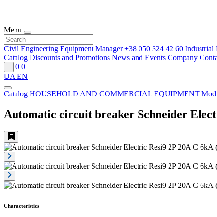
Menu
Civil Engineering Equipment Manager
+38 050 324 42 60
Industria
Catalog
Discounts and Promotions
News and Events
Company
Conta
0
0
UA
EN
Catalog
HOUSEHOLD AND COMMERCIAL EQUIPMENT
Modu
Automatic circuit breaker Schneider Elec
Characteristics