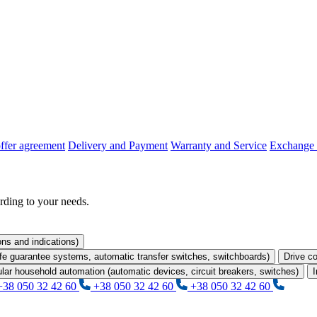
offer agreement
Delivery and Payment
Warranty and Service
Exchange 
rding to your needs.
ons and indications)
life guarantee systems, automatic transfer switches, switchboards)
Drive co
lar household automation (automatic devices, circuit breakers, switches)
I
+38 050 32 42 60
+38 050 32 42 60
+38 050 32 42 60