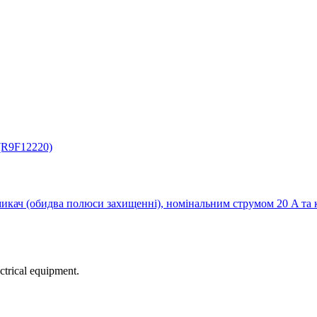
кач (обидва полюси захищенні), номінальним струмом 20 A та 
ectrical equipment.