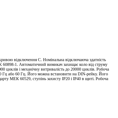
кривою відключення C. Номінальна відключаюча здатність
К 60898-1. Автоматичний вимикач захищає коло від струму
00 циклів і механічну витривалість до 20000 циклів. Робоча
50 Гц або 60 Гц. Його можна встановити на DIN-рейку. Його
арту МЕК 60529, ступінь захисту IP20 і IP40 в щиті. Робоча