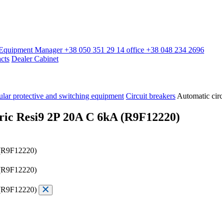
l Equipment Manager
+38 050 351 29 14
office
+38 048 234 2696
cts
Dealer Cabinet
lar protective and switching equipment
Circuit breakers
Automatic cir
tric Resi9 2P 20A C 6kA (R9F12220)