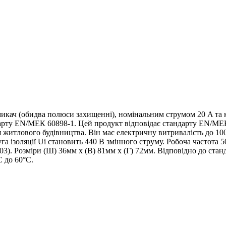
кач (обидва полюси захищенні), номінальним струмом 20 A та 
дарту EN/МЕК 60898-1. Цей продукт відповідає стандарту EN/МЕ
 житлового будівництва. Він має електричну витривалість до 100
а ізоляції Ui становить 440 В змінного струму. Робоча частота 
). Розміри (Ш) 36мм х (В) 81мм х (Г) 72мм. Відповідно до станд
C до 60°C.