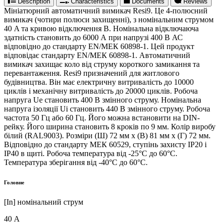
Description
Characteristics
Documents
Reviews
Мініатюрний автоматичний вимикач Resi9. Це 4-полюсний
вимикач (чотири полюси захищенні), з номінальним струмом
40 A та кривою відключення В. Номінальна відключаюча
здатність становить до 6000 А при напрузі 400 В АС
відповідно до стандарту EN/МЕК 60898-1. Цей продукт
відповідає стандарту EN/МЕК 60898-1. Автоматичний
вимикач захищає коло від струму короткого замикання та
перевантаження. Resi9 призначений для житлового
будівництва. Він має електричну витривалість до 10000
циклів і механічну витривалість до 20000 циклів. Робоча
напруга Ue становить 400 В змінного струму. Номінальна
напруга ізоляції Ui становить 440 В змінного струму. Робоча
частота 50 Гц або 60 Гц. Його можна встановити на DIN-
рейку. Його ширина становить 8 кроків по 9 мм. Колір виробу
білий (RAL9003). Розміри (Ш) 72 мм х (В) 81 мм х (Г) 72 мм.
Відповідно до стандарту МЕК 60529, ступінь захисту IP20 і
IP40 в щиті. Робоча температура від -25°C до 60°C.
Температура зберігання від -40°C до 60°C.
Головне
[In] номінальний струм
40 А