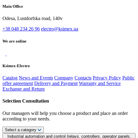
Main Office
Odesa, Lustdorfska road, 140v
+38 048 234 26 96
electro@ksimex.ua
We are online
Ksimex-Electro
Catalog
News and Events
Company
Contacts
Privacy Policy
Public
offer agreement
Delivery and Payment
Warranty and Service
Exchange and Return
Selection Consultation
Our managers will help you choose a product and place an order
according to your needs.
Select a category
Industrial automation and control (relays, controllers, operator panels,