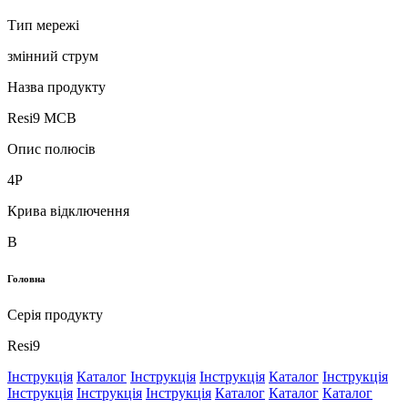
Тип мережі
змінний струм
Назва продукту
Resi9 MCB
Опис полюсів
4P
Крива відключення
B
Головна
Серія продукту
Resi9
Інструкція
Каталог
Інструкція
Інструкція
Каталог
Інструкція
Інструкція
Інструкція
Інструкція
Каталог
Каталог
Каталог