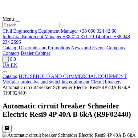
Menu
Civil Engineering Equipment Manager
+38 050 324 42 60
Industrial Equipment Manager
+38 050 351 29 14
office
+38 048
234 2696
Catalog
Discounts and Promotions
News and Events
Company
Contacts
Dealer Cabinet
0
0
UA
EN
Catalog
HOUSEHOLD AND COMMERCIAL EQUIPMENT
Modular protective and switching equipment
Circuit breakers
Automatic circuit breaker Schneider Electric Resi9 4P 40A B 6kA
(R9F02440)
Automatic circuit breaker Schneider
Electric Resi9 4P 40A B 6kA (R9F02440)