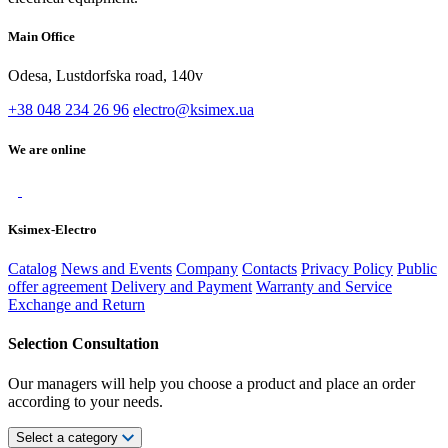
Main Office
Odesa, Lustdorfska road, 140v
+38 048 234 26 96
electro@ksimex.ua
We are online
Ksimex-Electro
Catalog
News and Events
Company
Contacts
Privacy Policy
Public
offer agreement
Delivery and Payment
Warranty and Service
Exchange and Return
Selection Consultation
Our managers will help you choose a product and place an order
according to your needs.
Select a category