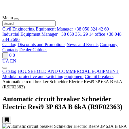
Menu
Civil Engineering Equipment Manager
+38 050 324 42 60
Industrial Equipment Manager
+38 050 351 29 14
office
+38 048
234 2696
Catalog
Discounts and Promotions
News and Events
Company
Contacts
Dealer Cabinet
0
0
UA
EN
Catalog
HOUSEHOLD AND COMMERCIAL EQUIPMENT
Modular protective and switching equipment
Circuit breakers
Automatic circuit breaker Schneider Electric Resi9 3P 63A B 6kA
(R9F02363)
Automatic circuit breaker Schneider
Electric Resi9 3P 63A B 6kA (R9F02363)