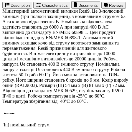
Description
Characteristics
Documents
Reviews
Мініатюрний автоматичний вимикач Resi9. Це 3-полюсний
вимикач (три полюси захищенні), з номінальним струмом 63
A та кривою відключення B. Номінальна відключаюча
здатність становить до 6000 А при напрузі 400 В АС
відповідно до стандарту EN/МЕК 60898-1. Цей продукт
відповідає стандарту EN/МЕК 60898-1. Автоматичний
вимикач захищає коло від струму короткого замикання та
перевантаження. Resi9 призначений для житлового
будівництва. Він має електричну витривалість до 10000
циклів і механічну витривалість до 20000 циклів. Робоча
напруга Ue становить 400 В змінного струму. Номінальна
напруга ізоляції Ui становить 440 В змінного струму. Робоча
частота 50 Гц або 60 Гц. Його можна встановити на DIN-
рейку. Його ширина становить 6 кроків по 9 мм. Колір виробу
білий (RAL9003). Розміри (Ш) 54 мм х (В) 81 мм х (Г) 72 мм.
Відповідно до стандарту МЕК 60529, ступінь захисту IP20 і
IP40 в щиті. Робоча температура від -25°C до 60°C.
Температура зберігання від -40°C до 60°C.
Головне
[In] номінальний струм