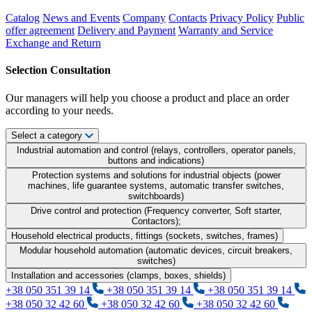
Catalog
News and Events
Company
Contacts
Privacy Policy
Public
offer agreement
Delivery and Payment
Warranty and Service
Exchange and Return
Selection Consultation
Our managers will help you choose a product and place an order
according to your needs.
Select a category
Industrial automation and control (relays, controllers, operator panels,
buttons and indications)
Protection systems and solutions for industrial objects (power
machines, life guarantee systems, automatic transfer switches,
switchboards)
Drive control and protection (Frequency converter, Soft starter,
Contactors);
Household electrical products, fittings (sockets, switches, frames)
Modular household automation (automatic devices, circuit breakers,
switches)
Installation and accessories (clamps, boxes, shields)
+38 050 351 39 14
+38 050 351 39 14
+38 050 351 39 14
+38 050 32 42 60
+38 050 32 42 60
+38 050 32 42 60