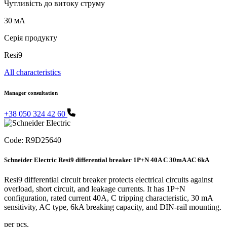
Чутливість до витоку струму
30 мА
Серія продукту
Resi9
All characteristics
Manager consultation
+38 050 324 42 60
Code:
R9D25640
Schneider Electric Resi9 differential breaker 1P+N 40A C 30mA AC 6kA
Resi9 differential circuit breaker protects electrical circuits against
overload, short circuit, and leakage currents. It has 1P+N
configuration, rated current 40A, C tripping characteristic, 30 mA
sensitivity, AC type, 6kA breaking capacity, and DIN-rail mounting.
per pcs.