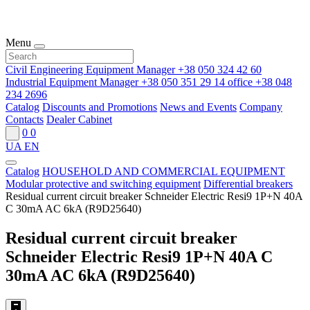
Menu
Civil Engineering Equipment Manager
+38 050 324 42 60
Industrial Equipment Manager
+38 050 351 29 14
office
+38 048
234 2696
Catalog
Discounts and Promotions
News and Events
Company
Contacts
Dealer Cabinet
0
0
UA
EN
Catalog
HOUSEHOLD AND COMMERCIAL EQUIPMENT
Modular protective and switching equipment
Differential breakers
Residual current circuit breaker Schneider Electric Resi9 1P+N 40A
C 30mA AC 6kA (R9D25640)
Residual current circuit breaker
Schneider Electric Resi9 1P+N 40A C
30mA AC 6kA (R9D25640)