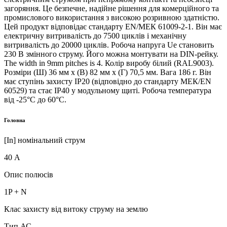
загоряння. Це безпечне, надійне рішення для комерційного та
промислового використання з високою розривною здатністю.
Цей продукт відповідає стандарту EN/МЕК 61009-2-1. Він має
електричну витривалість до 7500 циклів і механічну
витривалість до 20000 циклів. Робоча напруга Ue становить
230 В змінного струму. Його можна монтувати на DIN-рейку.
The width in 9mm pitches is 4. Колір виробу білий (RAL9003).
Розміри (Ш) 36 мм х (В) 82 мм х (Г) 70,5 мм. Вага 186 г. Він
має ступінь захисту IP20 (відповідно до стандарту МЕК/EN
60529) та стає IP40 у модульному щиті. Робоча температура
від -25°C до 60°C.
Головна
[In] номінальний струм
40 А
Опис полюсів
1P + N
Клас захисту від витоку струму на землю
Тип АС