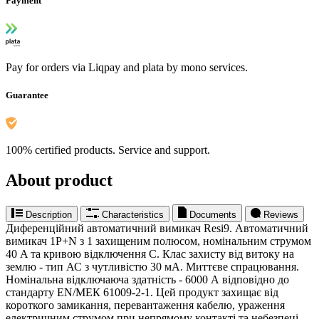
Payment
Pay for orders via Liqpay and plata by mono services.
Guarantee
100% certified products. Service and support.
About product
Description
Characteristics
Documents
Reviews
Диференційний автоматичний вимикач Resi9. Автоматичний
вимикач 1P+N з 1 захищеним полюсом, номінальним струмом
40 A та кривою відключення C. Клас захисту від витоку на
землю - тип АС з чутливістю 30 мА. Миттєве спрацювання.
Номінальна відключаюча здатність - 6000 А відповідно до
стандарту EN/МЕК 61009-2-1. Цей продукт захищає від
короткого замикання, перевантаження кабелю, ураження
електричним струмом при непрямому контакті та небезпеці