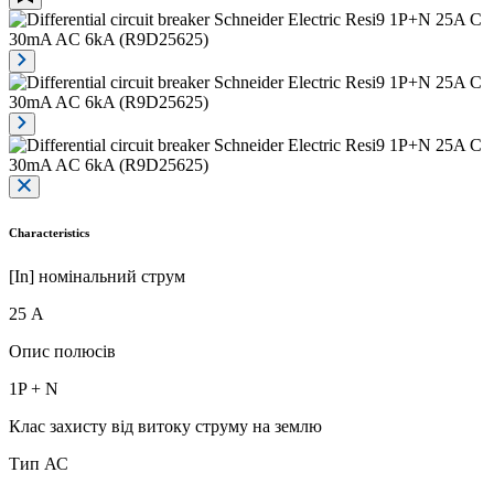
Characteristics
[In] номінальний струм
25 А
Опис полюсів
1P + N
Клас захисту від витоку струму на землю
Тип АС