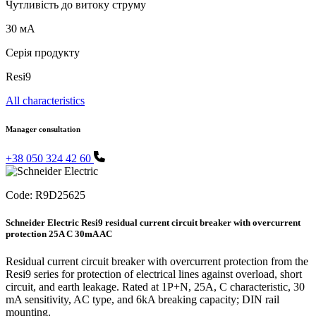
Чутливість до витоку струму
30 мА
Серія продукту
Resi9
All characteristics
Manager consultation
+38 050 324 42 60
Code:
R9D25625
Schneider Electric Resi9 residual current circuit breaker with overcurrent
protection 25A C 30mA AC
Residual current circuit breaker with overcurrent protection from the
Resi9 series for protection of electrical lines against overload, short
circuit, and earth leakage. Rated at 1P+N, 25A, C characteristic, 30
mA sensitivity, AC type, and 6kA breaking capacity; DIN rail
mounting.