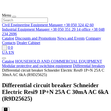
Menu
Civil Engineering Equipment Manager
+38 050 324 42 60
Industrial Equipment Manager
+38 050 351 29 14
office
+38 048
234 2696
Catalog
Discounts and Promotions
News and Events
Company
Contacts
Dealer Cabinet
0
0
UA
EN
Catalog
HOUSEHOLD AND COMMERCIAL EQUIPMENT
Modular protective and switching equipment
Differential breakers
Differential circuit breaker Schneider Electric Resi9 1P+N 25A C
30mA AC 6kA (R9D25625)
Differential circuit breaker Schneider
Electric Resi9 1P+N 25A C 30mA AC 6kA
(R9D25625)