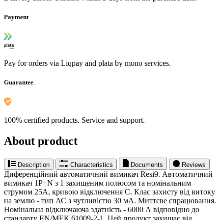
Payment
Pay for orders via Liqpay and plata by mono services.
Guarantee
100% certified products. Service and support.
About product
Description
Characteristics
Documents
Reviews
Диференційний автоматичний вимикач Resi9. Автоматичний
вимикач 1P+N з 1 захищеним полюсом та номінальним
струмом 25A, кривою відключення C. Клас захисту від витоку
на землю - тип АС з чутливістю 30 мА. Миттєве спрацювання.
Номінальна відключаюча здатність - 6000 А відповідно до
стандарту EN/МЕК 61009-2-1. Цей продукт захищає від