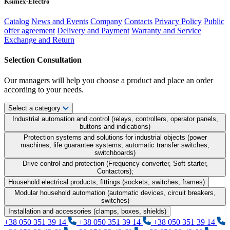
Ksimex-Electro
Catalog
News and Events
Company
Contacts
Privacy Policy
Public
offer agreement
Delivery and Payment
Warranty and Service
Exchange and Return
Selection Consultation
Our managers will help you choose a product and place an order
according to your needs.
Select a category
Industrial automation and control (relays, controllers, operator panels,
buttons and indications)
Protection systems and solutions for industrial objects (power
machines, life guarantee systems, automatic transfer switches,
switchboards)
Drive control and protection (Frequency converter, Soft starter,
Contactors);
Household electrical products, fittings (sockets, switches, frames)
Modular household automation (automatic devices, circuit breakers,
switches)
Installation and accessories (clamps, boxes, shields)
+38 050 351 39 14
+38 050 351 39 14
+38 050 351 39 14