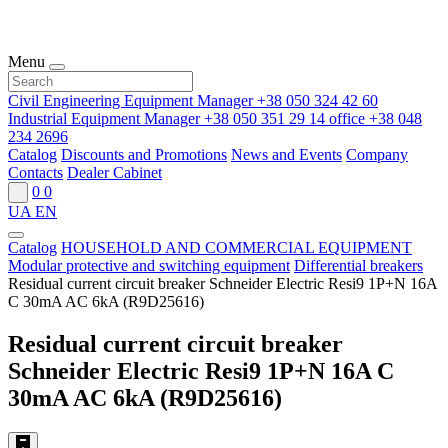
Menu
Civil Engineering Equipment Manager
+38 050 324 42 60
Industrial Equipment Manager
+38 050 351 29 14
office
+38 048
234 2696
Catalog
Discounts and Promotions
News and Events
Company
Contacts
Dealer Cabinet
0
0
UA
EN
Catalog
HOUSEHOLD AND COMMERCIAL EQUIPMENT
Modular protective and switching equipment
Differential breakers
Residual current circuit breaker Schneider Electric Resi9 1P+N 16A
C 30mA AC 6kA (R9D25616)
Residual current circuit breaker
Schneider Electric Resi9 1P+N 16A C
30mA AC 6kA (R9D25616)