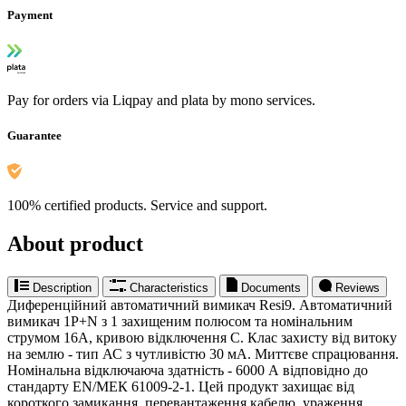
Payment
Pay for orders via Liqpay and plata by mono services.
Guarantee
100% certified products. Service and support.
About product
Description
Characteristics
Documents
Reviews
Диференційний автоматичний вимикач Resi9. Автоматичний
вимикач 1P+N з 1 захищеним полюсом та номінальним
струмом 16A, кривою відключення C. Клас захисту від витоку
на землю - тип АС з чутливістю 30 мА. Миттєве спрацювання.
Номінальна відключаюча здатність - 6000 А відповідно до
стандарту EN/МЕК 61009-2-1. Цей продукт захищає від
короткого замикання, перевантаження кабелю, ураження