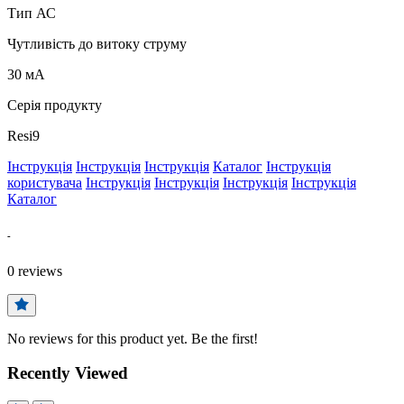
Тип АС
Чутливість до витоку струму
30 мА
Серія продукту
Resi9
Інструкція
Інструкція
Інструкція
Каталог
Інструкція
користувача
Інструкція
Інструкція
Інструкція
Інструкція
Каталог
-
0
reviews
No reviews for this product yet. Be the first!
Recently Viewed