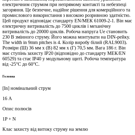
електричним струмом при непрямому контакті та небезпеці
загоряння. Це безпечне, надійне рішення для комерційного та
промислового використання з високою розривною здатністю.
Цей продукт відповідає стандарту EN/МЕК 61009-2-1. Він має
електричну витривалість до 7500 циклів і механічну
витривалість до 20000 циклів. Робоча напруга Ue становить
230 В змінного струму. Його можна монтувати на DIN-рейку.
The width in 9mm pitches is 4. Колір виробу білий (RAL9003).
Розміри (Ш) 36 мм х (В) 82 мм х (Г) 70,5 мм. Вага 186 г. Він
має ступінь захисту IP20 (відповідно до стандарту МЕК/EN
60529) та стає IP40 у модульному щиті. Робоча температура
від -25°C до 60°C.
Головна
[In] номінальний струм
16 А
Опис полюсів
1P + N
Клас захисту від витоку струму на землю