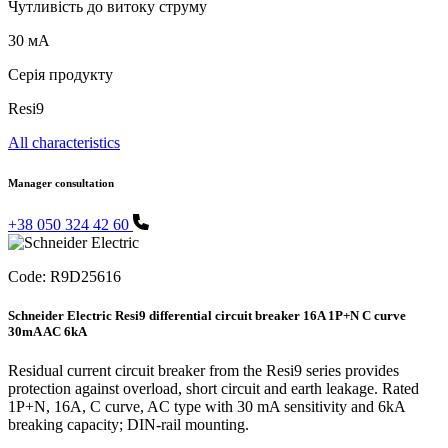
Чутливість до витоку струму
30 мА
Серія продукту
Resi9
All characteristics
Manager consultation
+38 050 324 42 60
Code:
R9D25616
Schneider Electric Resi9 differential circuit breaker 16A 1P+N C curve
30mA AC 6kA
Residual current circuit breaker from the Resi9 series provides
protection against overload, short circuit and earth leakage. Rated
1P+N, 16A, C curve, AC type with 30 mA sensitivity and 6kA
breaking capacity; DIN-rail mounting.