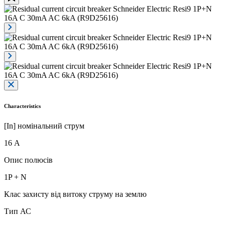
Characteristics
[In] номінальний струм
16 А
Опис полюсів
1P + N
Клас захисту від витоку струму на землю
Тип АС