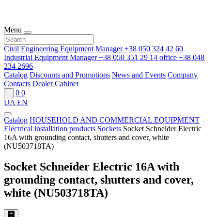
Menu
Civil Engineering Equipment Manager
+38 050 324 42 60
Industrial Equipment Manager
+38 050 351 29 14
office
+38 048
234 2696
Catalog
Discounts and Promotions
News and Events
Company
Contacts
Dealer Cabinet
0
0
UA
EN
Catalog
HOUSEHOLD AND COMMERCIAL EQUIPMENT
Electrical installation products
Sockets
Socket Schneider Electric
16A with grounding contact, shutters and cover, white
(NU503718TA)
Socket Schneider Electric 16A with
grounding contact, shutters and cover,
white (NU503718TA)