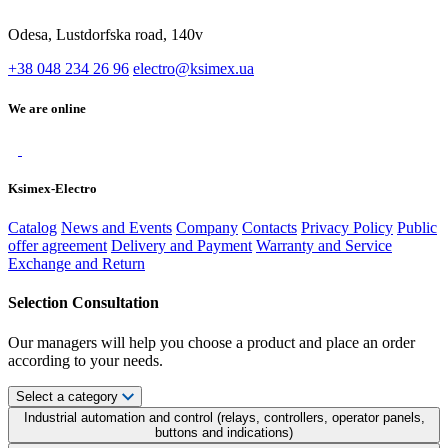
Odesa, Lustdorfska road, 140v
+38 048 234 26 96
electro@ksimex.ua
We are online
Ksimex-Electro
Catalog
News and Events
Company
Contacts
Privacy Policy
Public
offer agreement
Delivery and Payment
Warranty and Service
Exchange and Return
Selection Consultation
Our managers will help you choose a product and place an order
according to your needs.
Select a category
Industrial automation and control (relays, controllers, operator panels,
buttons and indications)