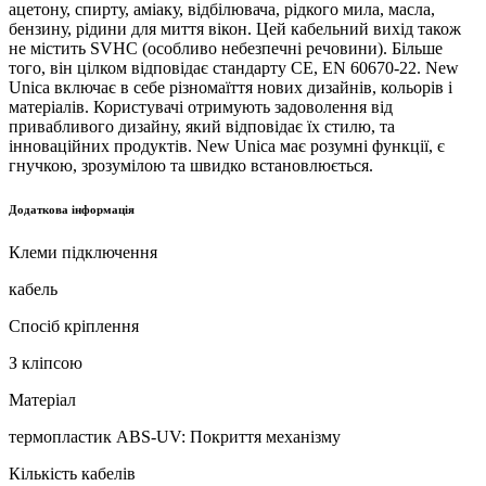
ацетону, спирту, аміаку, відбілювача, рідкого мила, масла,
бензину, рідини для миття вікон. Цей кабельний вихід також
не містить SVHC (особливо небезпечні речовини). Більше
того, він цілком відповідає стандарту CE, EN 60670-22. New
Unica включає в себе різномаїття нових дизайнів, кольорів і
матеріалів. Користувачі отримують задоволення від
привабливого дизайну, який відповідає їх стилю, та
інноваційних продуктів. New Unica має розумні функції, є
гнучкою, зрозумілою та швидко встановлюється.
Додаткова інформація
Клеми підключення
кабель
Спосіб кріплення
З кліпсою
Матеріал
термопластик ABS-UV: Покриття механізму
Кількість кабелів