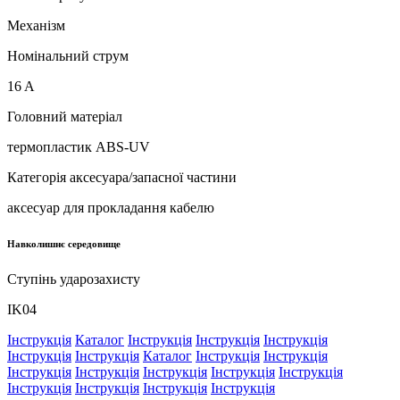
Механізм
Номінальний струм
16 A
Головний матеріал
термопластик ABS-UV
Категорія аксесуара/запасної частини
аксесуар для прокладання кабелю
Навколишнє середовище
Ступінь ударозахисту
IK04
Інструкція
Каталог
Інструкція
Інструкція
Інструкція
Інструкція
Інструкція
Каталог
Інструкція
Інструкція
Інструкція
Інструкція
Інструкція
Інструкція
Інструкція
Інструкція
Інструкція
Інструкція
Інструкція