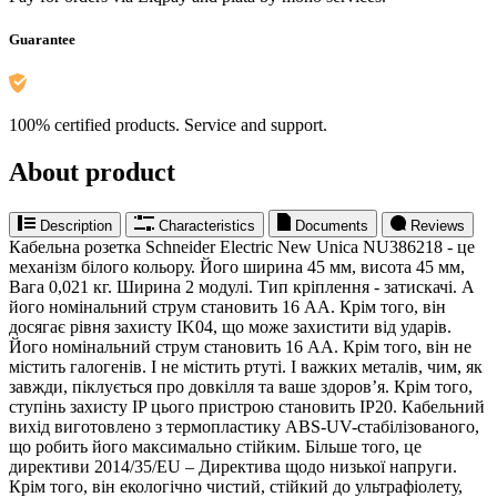
Guarantee
100% certified products. Service and support.
About product
Description
Characteristics
Documents
Reviews
Кабельна розетка Schneider Electric New Unica NU386218 - це
механізм білого кольору. Його ширина 45 мм, висота 45 мм,
Вага 0,021 кг. Ширина 2 модулі. Тип кріплення - затискачі. А
його номінальний струм становить 16 АА. Крім того, він
досягає рівня захисту IK04, що може захистити від ударів.
Його номінальний струм становить 16 АА. Крім того, він не
містить галогенів. І не містить ртуті. І важких металів, чим, як
завжди, піклується про довкілля та ваше здоров’я. Крім того,
ступінь захисту IP цього пристрою становить IP20. Кабельний
вихід виготовлено з термопластику ABS-UV-стабілізованого,
що робить його максимально стійким. Більше того, це
директиви 2014/35/EU – Директива щодо низької напруги.
Крім того, він екологічно чистий, стійкий до ультрафіолету,