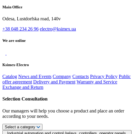
Main Office
Odesa, Lustdorfska road, 140v
+38 048 234 26 96
electro@ksimex.ua
We are online
Ksimex-Electro
Catalog
News and Events
Company
Contacts
Privacy Policy
Public
offer agreement
Delivery and Payment
Warranty and Service
Exchange and Return
Selection Consultation
Our managers will help you choose a product and place an order
according to your needs.
Select a category
Industrial automation and control (relays, controllers, operator panels,