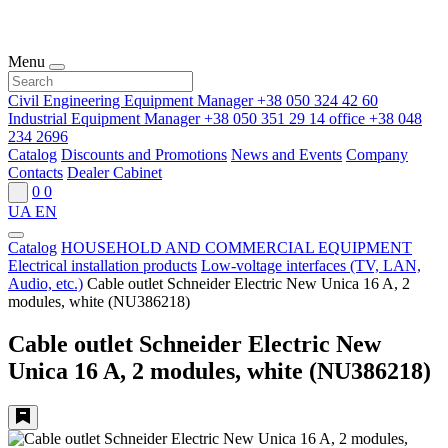
Menu
Civil Engineering Equipment Manager
+38 050 324 42 60
Industrial Equipment Manager
+38 050 351 29 14
office
+38 048
234 2696
Catalog
Discounts and Promotions
News and Events
Company
Contacts
Dealer Cabinet
0
0
UA
EN
Catalog
HOUSEHOLD AND COMMERCIAL EQUIPMENT
Electrical installation products
Low-voltage interfaces (TV, LAN,
Audio, etc.)
Cable outlet Schneider Electric New Unica 16 A, 2
modules, white (NU386218)
Cable outlet Schneider Electric New
Unica 16 A, 2 modules, white (NU386218)