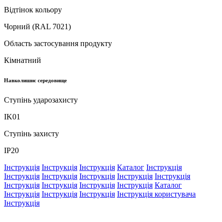
Відтінок кольору
Чорний (RAL 7021)
Область застосування продукту
Кімнатний
Навколишнє середовище
Ступінь ударозахисту
IK01
Ступінь захисту
IP20
Інструкція
Інструкція
Інструкція
Каталог
Інструкція
Інструкція
Інструкція
Інструкція
Інструкція
Інструкція
Інструкція
Інструкція
Інструкція
Інструкція
Каталог
Інструкція
Інструкція
Інструкція
Інструкція користувача
Інструкція