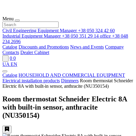
Menu
Civil Engineering Equipment Manager
+38 050 324 42 60
Industrial Equipment Manager
+38 050 351 29 14
office
+38 048
234 2696
Catalog
Discounts and Promotions
News and Events
Company
Contacts
Dealer Cabinet
0
0
UA
EN
Catalog
HOUSEHOLD AND COMMERCIAL EQUIPMENT
Electrical installation products
Dimmers
Room thermostat Schneider
Electric 8A with built-in sensor, anthracite (NU350154)
Room thermostat Schneider Electric 8A
with built-in sensor, anthracite
(NU350154)