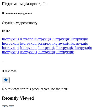
Підтримка медіа-пристроїв
Навколишнє середовище
Ступінь ударозахисту
IK02
Інструкція
Каталог
Інструкція
Інструкція
Інструкція
Інструкція
Інструкція
Каталог
Інструкція
Інструкція
Інструкція
Інструкція
Інструкція
Інструкція
Інструкція
Інструкція
Інструкція
Інструкція
Інструкція
-
0
reviews
No reviews for this product yet. Be the first!
Recently Viewed