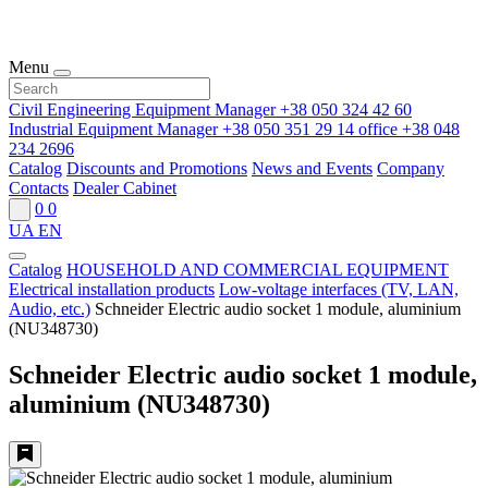
Menu
Civil Engineering Equipment Manager
+38 050 324 42 60
Industrial Equipment Manager
+38 050 351 29 14
office
+38 048
234 2696
Catalog
Discounts and Promotions
News and Events
Company
Contacts
Dealer Cabinet
0
0
UA
EN
Catalog
HOUSEHOLD AND COMMERCIAL EQUIPMENT
Electrical installation products
Low-voltage interfaces (TV, LAN,
Audio, etc.)
Schneider Electric audio socket 1 module, aluminium
(NU348730)
Schneider Electric audio socket 1 module,
aluminium (NU348730)