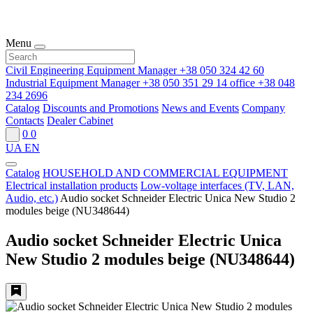
Menu
Civil Engineering Equipment Manager
+38 050 324 42 60
Industrial Equipment Manager
+38 050 351 29 14
office
+38 048
234 2696
Catalog
Discounts and Promotions
News and Events
Company
Contacts
Dealer Cabinet
0
0
UA
EN
Catalog
HOUSEHOLD AND COMMERCIAL EQUIPMENT
Electrical installation products
Low-voltage interfaces (TV, LAN,
Audio, etc.)
Audio socket Schneider Electric Unica New Studio 2
modules beige (NU348644)
Audio socket Schneider Electric Unica
New Studio 2 modules beige (NU348644)