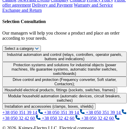
offer agreement
Delivery and Payment
Warranty and Service
Exchange and Return
Selection Consultation
Our managers will help you choose a product and place an order
according to your needs.
Select a category
Industrial automation and control (relays, controllers, operator panels,
buttons and indications)
Protection systems and solutions for industrial objects (power
machines, life guarantee systems, automatic transfer switches,
switchboards)
Drive control and protection (Frequency converter, Soft starter,
Contactors);
Household electrical products, fittings (sockets, switches, frames)
Modular household automation (automatic devices, circuit breakers,
switches)
Installation and accessories (clamps, boxes, shields)
+38 050 351 39 14
+38 050 351 39 14
+38 050 351 39 14
+38 050 32 42 60
+38 050 32 42 60
+38 050 32 42 60
© 2026. Ksimex-Electro LLC. Electrical company