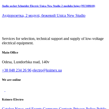
Audio socket Schneider Electric Unica New Studio 2 modules beige (NU348644)
Аудіорозетка, 2 модулі, бежевий Unica New Studio
Services for selection, technical support and supply of low-voltage
electrical equipment.
Main Office
Odesa, Lustdorfska road, 140v
+38 048 234 26 96
electro@ksimex.ua
We are online
Ksimex-Electro
Catalog
News and Events
Company
Contacts
Privacy Policy
Public