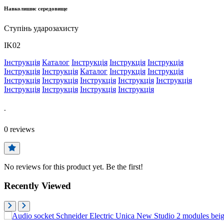
Навколишнє середовище
Ступінь ударозахисту
IK02
Інструкція
Каталог
Інструкція
Інструкція
Інструкція
Інструкція
Інструкція
Каталог
Інструкція
Інструкція
Інструкція
Інструкція
Інструкція
Інструкція
Інструкція
Інструкція
Інструкція
Інструкція
Інструкція
-
0
reviews
No reviews for this product yet. Be the first!
Recently Viewed