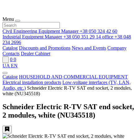
Menu
Civil Engineering Equipment Manager
+38 050 324 42 60
Industrial Equipment Manager
+38 050 351 29 14
office
+38 048
234 2696
Catalog
Discounts and Promotions
News and Events
Company
Contacts
Dealer Cabinet
0
0
UA
EN
Catalog
HOUSEHOLD AND COMMERCIAL EQUIPMENT
Electrical installation products
Low-voltage interfaces (TV, LAN,
Audio, etc.)
Schneider Electric R-TV SAT end socket, 2 modules,
white (NU345518)
Schneider Electric R-TV SAT end socket,
2 modules, white (NU345518)