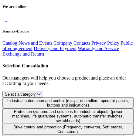
We are online
Ksimex-Electro
Catalog
News and Events
Company
Contacts
Privacy Policy
Public
offer agreement
Delivery and Payment
Warranty and Service
Exchange and Return
Selection Consultation
Our managers will help you choose a product and place an order
according to your needs.
Select a category
Industrial automation and control (relays, controllers, operator panels,
buttons and indications)
Protection systems and solutions for industrial objects (power
machines, life guarantee systems, automatic transfer switches,
switchboards)
Drive control and protection (Frequency converter, Soft starter,
Contactors);