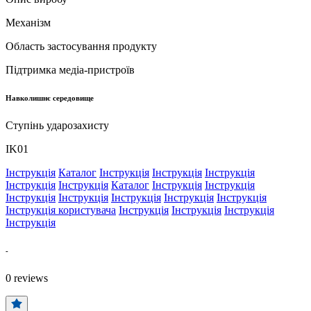
Механізм
Область застосування продукту
Підтримка медіа-пристроїв
Навколишнє середовище
Ступінь ударозахисту
IK01
Інструкція
Каталог
Інструкція
Інструкція
Інструкція
Інструкція
Інструкція
Каталог
Інструкція
Інструкція
Інструкція
Інструкція
Інструкція
Інструкція
Інструкція
Інструкція користувача
Інструкція
Інструкція
Інструкція
Інструкція
-
0
reviews