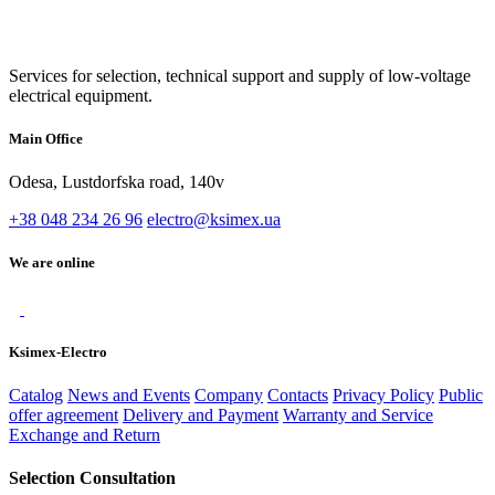
Services for selection, technical support and supply of low-voltage
electrical equipment.
Main Office
Odesa, Lustdorfska road, 140v
+38 048 234 26 96
electro@ksimex.ua
We are online
Ksimex-Electro
Catalog
News and Events
Company
Contacts
Privacy Policy
Public
offer agreement
Delivery and Payment
Warranty and Service
Exchange and Return
Selection Consultation