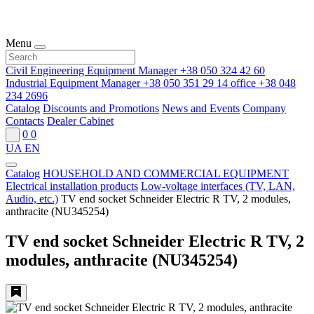
Menu
Civil Engineering Equipment Manager
+38 050 324 42 60
Industrial Equipment Manager
+38 050 351 29 14
office
+38 048
234 2696
Catalog
Discounts and Promotions
News and Events
Company
Contacts
Dealer Cabinet
0
0
UA
EN
Catalog
HOUSEHOLD AND COMMERCIAL EQUIPMENT
Electrical installation products
Low-voltage interfaces (TV, LAN,
Audio, etc.)
TV end socket Schneider Electric R TV, 2 modules,
anthracite (NU345254)
TV end socket Schneider Electric R TV, 2
modules, anthracite (NU345254)