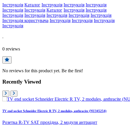
Інструкція
Каталог
Інструкція
Інструкція
Інструкція
Інструкція
Інструкція
Каталог
Інструкція
Інструкція
Інструкція
Інструкція
Інструкція
Інструкція
Інструкція
Інструкція користувача
Інструкція
Інструкція
Інструкція
Інструкція
-
0
reviews
No reviews for this product yet. Be the first!
Recently Viewed
TV end socket Schneider Electric R TV, 2 modules, anthracite (NU345254)
Розетка R-TV SAT прохідна, 2 модуля антрацит