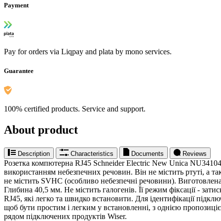
Payment
Pay for orders via Liqpay and plata by mono services.
Guarantee
100% certified products. Service and support.
About product
Description
Characteristics
Documents
Reviews
Розетка компютерна RJ45 Schneider Electric New Unica NU34104
використанням небезпечних речовин. Він не містить ртуті, а т
не містить SVHC (особливо небезпечні речовини). Виготовлена і
Глибина 40,5 мм. Не містить галогенів. Її режим фіксації - зат
RJ45, які легко та швидко встановити. Для ідентифікації підк
щоб бути простим і легким у встановленні, з однією пропозиціє
рядом підключених продуктів Wiser.