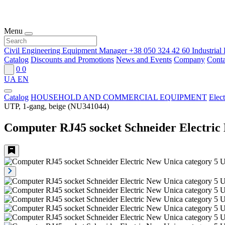
Menu
Civil Engineering Equipment Manager
+38 050 324 42 60
Industria
Catalog
Discounts and Promotions
News and Events
Company
Conta
0
0
UA
EN
Catalog
HOUSEHOLD AND COMMERCIAL EQUIPMENT
Elect
UTP, 1-gang, beige (NU341044)
Computer RJ45 socket Schneider Electric 