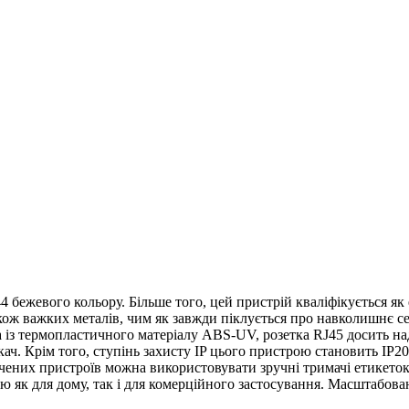
4 бежевого кольору. Більше того, цей пристрій кваліфікується я
акож важких металів, чим як завжди піклується про навколишнє 
з термопластичного матеріалу ABS-UV, розетка RJ45 досить надій
искач. Крім того, ступінь захисту IP цього пристрою становить I
лючених пристроїв можна використовувати зручні тримачі етикет
ю як для дому, так і для комерційного застосування. Масштабова