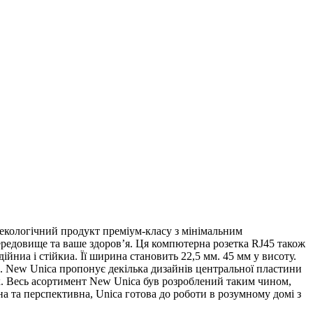
к екологічний продукт преміум-класу з мінімальним
середовище та ваше здоров’я. Ця компютерна розетка RJ45 також
ниа і стійкиа. Її ширина становить 22,5 мм. 45 мм у висоту.
P20. New Unica пропонує декілька дизайнів центральної пластини
ок. Весь асортимент New Unica був розроблений таким чином,
на та перспективна, Unica готова до роботи в розумному домі з