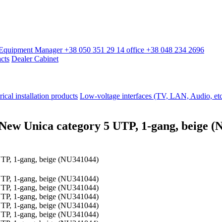
l Equipment Manager
+38 050 351 29 14
office
+38 048 234 2696
cts
Dealer Cabinet
rical installation products
Low-voltage interfaces (TV, LAN, Audio, etc
New Unica category 5 UTP, 1-gang, beige 