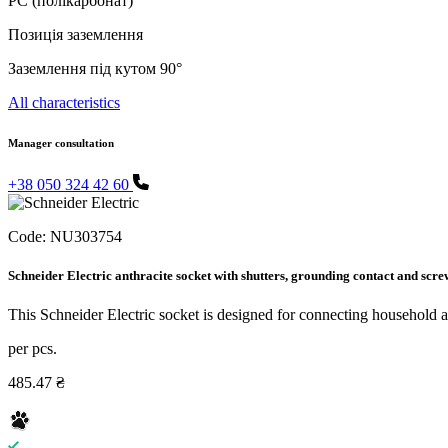
PC (полікарбонат)
Позиція заземлення
Заземлення під кутом 90°
All characteristics
Manager consultation
+38 050 324 42 60
Code:
NU303754
Schneider Electric anthracite socket with shutters, grounding contact and scre
This Schneider Electric socket is designed for connecting household and
per pcs.
485.47 ₴