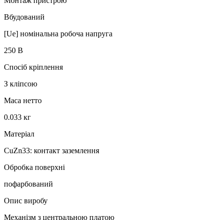
Монтаж пристрою
Вбудований
[Ue] номінальна робоча напруга
250 В
Спосіб кріплення
З кліпсою
Маса нетто
0.033 кг
Матеріал
CuZn33: контакт заземлення
Обробка поверхні
пофарбований
Опис виробу
Механізм з центральною платою