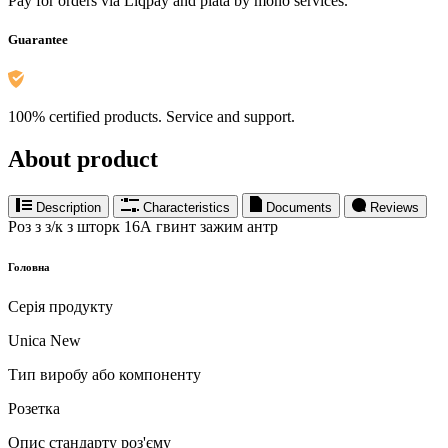
Pay for orders via Liqpay and plata by mono services.
Guarantee
100% certified products. Service and support.
About product
Description
Characteristics
Documents
Reviews
Роз з з/к з шторк 16А гвинт зажим антр
Головна
Серія продукту
Unica New
Тип виробу або компоненту
Розетка
Опис стандарту роз'єму