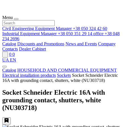
Menu
Civil Engineering Equipment Manager
+38 050 324 42 60
Industrial Equipment Manager
+38 050 351 29 14
office
+38 048
234 2696
Catalog
Discounts and Promotions
News and Events
Company
Contacts
Dealer Cabinet
0
0
UA
EN
Catalog
HOUSEHOLD AND COMMERCIAL EQUIPMENT
Electrical installation products
Sockets
Socket Schneider Electric
16A with grounding contact, shutters, white (NU303718)
Socket Schneider Electric 16A with
grounding contact, shutters, white
(NU303718)