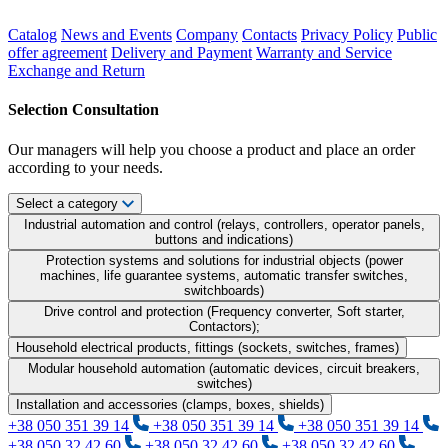
Catalog
News and Events
Company
Contacts
Privacy Policy
Public
offer agreement
Delivery and Payment
Warranty and Service
Exchange and Return
Selection Consultation
Our managers will help you choose a product and place an order
according to your needs.
Select a category
Industrial automation and control (relays, controllers, operator panels,
buttons and indications)
Protection systems and solutions for industrial objects (power
machines, life guarantee systems, automatic transfer switches,
switchboards)
Drive control and protection (Frequency converter, Soft starter,
Contactors);
Household electrical products, fittings (sockets, switches, frames)
Modular household automation (automatic devices, circuit breakers,
switches)
Installation and accessories (clamps, boxes, shields)
+38 050 351 39 14
+38 050 351 39 14
+38 050 351 39 14
+38 050 32 42 60
+38 050 32 42 60
+38 050 32 42 60