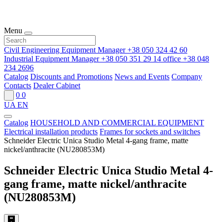
Menu
Civil Engineering Equipment Manager
+38 050 324 42 60
Industrial Equipment Manager
+38 050 351 29 14
office
+38 048
234 2696
Catalog
Discounts and Promotions
News and Events
Company
Contacts
Dealer Cabinet
0
0
UA
EN
Catalog
HOUSEHOLD AND COMMERCIAL EQUIPMENT
Electrical installation products
Frames for sockets and switches
Schneider Electric Unica Studio Metal 4-gang frame, matte
nickel/anthracite (NU280853M)
Schneider Electric Unica Studio Metal 4-
gang frame, matte nickel/anthracite
(NU280853M)