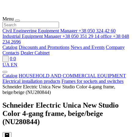
Menu
Civil Engineering Equipment Manager
+38 050 324 42 60
Industrial Equipment Manager
+38 050 351 29 14
office
+38 048
234 2696
Catalog
Discounts and Promotions
News and Events
Company
Contacts
Dealer Cabinet
0
0
UA
EN
Catalog
HOUSEHOLD AND COMMERCIAL EQUIPMENT
Electrical installation products
Frames for sockets and switches
Schneider Electric Unica New Studio Color 4-gang frame,
beige/beige (NU280844)
Schneider Electric Unica New Studio
Color 4-gang frame, beige/beige
(NU280844)