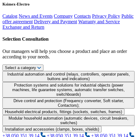
Ksimex-Electro
Catalog
News and Events
Company
Contacts
Privacy Policy
Public
offer agreement
Delivery and Payment
Warranty and Service
Exchange and Return
Selection Consultation
Our managers will help you choose a product and place an order
according to your needs.
Select a category
Industrial automation and control (relays, controllers, operator panels,
buttons and indications)
Protection systems and solutions for industrial objects (power
machines, life guarantee systems, automatic transfer switches,
switchboards)
Drive control and protection (Frequency converter, Soft starter,
Contactors);
Household electrical products, fittings (sockets, switches, frames)
Modular household automation (automatic devices, circuit breakers,
switches)
Installation and accessories (clamps, boxes, shields)
+38 050 351 39 14
+38 050 351 39 14
+38 050 351 39 14