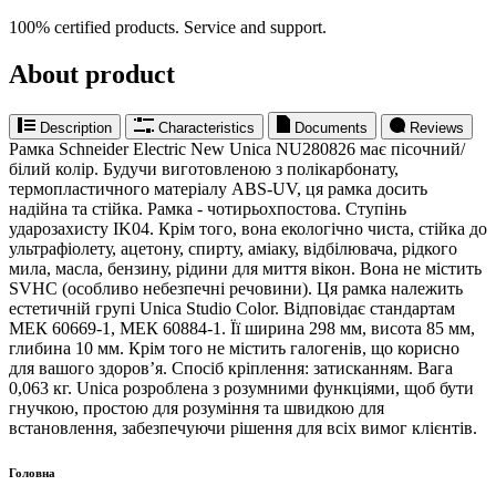
100% certified products. Service and support.
About product
Description
Characteristics
Documents
Reviews
Рамка Schneider Electric New Unica NU280826 має пісочний/
білий колір. Будучи виготовленою з полікарбонату,
термопластичного матеріалу ABS-UV, ця рамка досить
надійна та стійка. Рамка - чотирьохпостова. Ступінь
ударозахисту IK04. Крім того, вона екологічно чиста, стійка до
ультрафіолету, ацетону, спирту, аміаку, відбілювача, рідкого
мила, масла, бензину, рідини для миття вікон. Вона не містить
SVHC (особливо небезпечні речовини). Ця рамка належить
естетичній групі Unica Studio Color. Відповідає стандартам
МЕК 60669-1, МЕК 60884-1. Її ширина 298 мм, висота 85 мм,
глибина 10 мм. Крім того не містить галогенів, що корисно
для вашого здоров’я. Спосіб кріплення: затисканням. Вага
0,063 кг. Unica розроблена з розумними функціями, щоб бути
гнучкою, простою для розуміння та швидкою для
встановлення, забезпечуючи рішення для всіх вимог клієнтів.
Головна