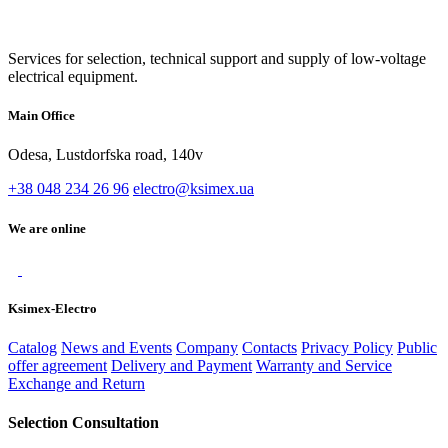
Services for selection, technical support and supply of low-voltage
electrical equipment.
Main Office
Odesa, Lustdorfska road, 140v
+38 048 234 26 96
electro@ksimex.ua
We are online
Ksimex-Electro
Catalog
News and Events
Company
Contacts
Privacy Policy
Public
offer agreement
Delivery and Payment
Warranty and Service
Exchange and Return
Selection Consultation