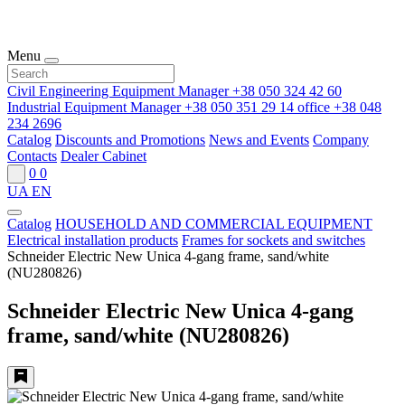
Menu
Civil Engineering Equipment Manager
+38 050 324 42 60
Industrial Equipment Manager
+38 050 351 29 14
office
+38 048
234 2696
Catalog
Discounts and Promotions
News and Events
Company
Contacts
Dealer Cabinet
0
0
UA
EN
Catalog
HOUSEHOLD AND COMMERCIAL EQUIPMENT
Electrical installation products
Frames for sockets and switches
Schneider Electric New Unica 4-gang frame, sand/white
(NU280826)
Schneider Electric New Unica 4-gang
frame, sand/white (NU280826)