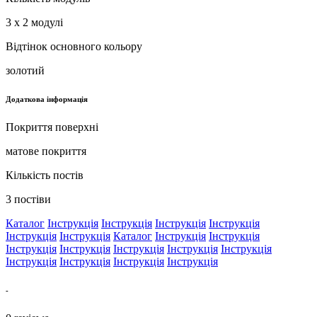
3 x 2 модулі
Відтінок основного кольору
золотий
Додаткова інформація
Покриття поверхні
матове покриття
Кількість постів
3 постіви
Каталог
Інструкція
Інструкція
Інструкція
Інструкція
Інструкція
Інструкція
Каталог
Інструкція
Інструкція
Інструкція
Інструкція
Інструкція
Інструкція
Інструкція
Інструкція
Інструкція
Інструкція
Інструкція
-