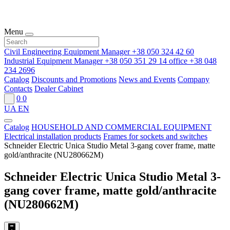
Menu
Civil Engineering Equipment Manager
+38 050 324 42 60
Industrial Equipment Manager
+38 050 351 29 14
office
+38 048
234 2696
Catalog
Discounts and Promotions
News and Events
Company
Contacts
Dealer Cabinet
0
0
UA
EN
Catalog
HOUSEHOLD AND COMMERCIAL EQUIPMENT
Electrical installation products
Frames for sockets and switches
Schneider Electric Unica Studio Metal 3-gang cover frame, matte
gold/anthracite (NU280662M)
Schneider Electric Unica Studio Metal 3-
gang cover frame, matte gold/anthracite
(NU280662M)