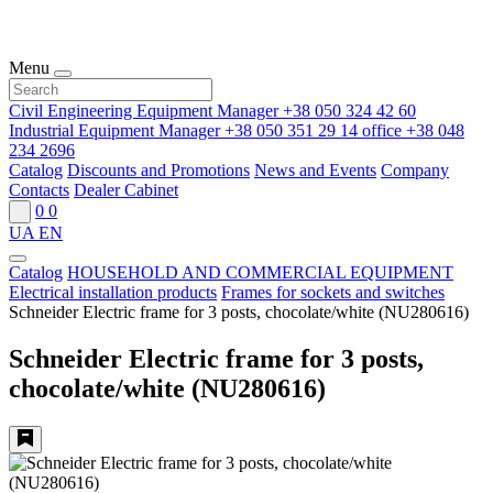
Menu
Civil Engineering Equipment Manager
+38 050 324 42 60
Industrial Equipment Manager
+38 050 351 29 14
office
+38 048
234 2696
Catalog
Discounts and Promotions
News and Events
Company
Contacts
Dealer Cabinet
0
0
UA
EN
Catalog
HOUSEHOLD AND COMMERCIAL EQUIPMENT
Electrical installation products
Frames for sockets and switches
Schneider Electric frame for 3 posts, chocolate/white (NU280616)
Schneider Electric frame for 3 posts,
chocolate/white (NU280616)