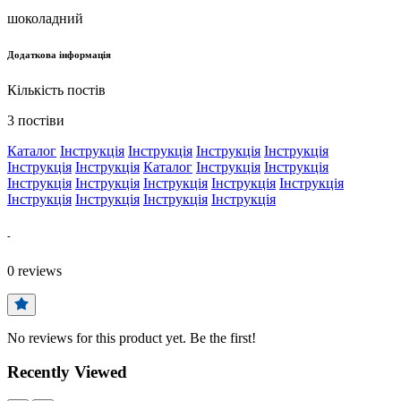
шоколадний
Додаткова інформація
Кількість постів
3 постіви
Каталог
Інструкція
Інструкція
Інструкція
Інструкція
Інструкція
Інструкція
Каталог
Інструкція
Інструкція
Інструкція
Інструкція
Інструкція
Інструкція
Інструкція
Інструкція
Інструкція
Інструкція
Інструкція
-
0
reviews
No reviews for this product yet. Be the first!
Recently Viewed