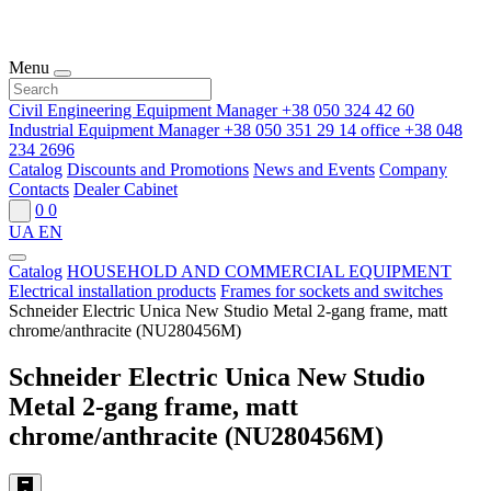
Menu
Civil Engineering Equipment Manager
+38 050 324 42 60
Industrial Equipment Manager
+38 050 351 29 14
office
+38 048
234 2696
Catalog
Discounts and Promotions
News and Events
Company
Contacts
Dealer Cabinet
0
0
UA
EN
Catalog
HOUSEHOLD AND COMMERCIAL EQUIPMENT
Electrical installation products
Frames for sockets and switches
Schneider Electric Unica New Studio Metal 2-gang frame, matt
chrome/anthracite (NU280456M)
Schneider Electric Unica New Studio
Metal 2-gang frame, matt
chrome/anthracite (NU280456M)