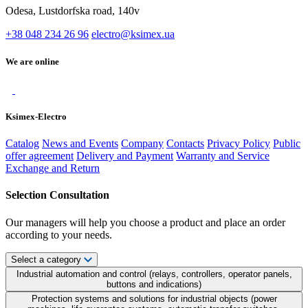
Odesa, Lustdorfska road, 140v
+38 048 234 26 96
electro@ksimex.ua
We are online
Ksimex-Electro
Catalog
News and Events
Company
Contacts
Privacy Policy
Public
offer agreement
Delivery and Payment
Warranty and Service
Exchange and Return
Selection Consultation
Our managers will help you choose a product and place an order
according to your needs.
Select a category
Industrial automation and control (relays, controllers, operator panels,
buttons and indications)
Protection systems and solutions for industrial objects (power