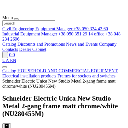
Menu
Civil Engineering Equipment Manager
+38 050 324 42 60
Industrial Equipment Manager
+38 050 351 29 14
office
+38 048
234 2696
Catalog
Discounts and Promotions
News and Events
Company
Contacts
Dealer Cabinet
0
0
UA
EN
Catalog
HOUSEHOLD AND COMMERCIAL EQUIPMENT
Electrical installation products
Frames for sockets and switches
Schneider Electric Unica New Studio Metal 2-gang frame matt
chrome/white (NU280455M)
Schneider Electric Unica New Studio
Metal 2-gang frame matt chrome/white
(NU280455M)