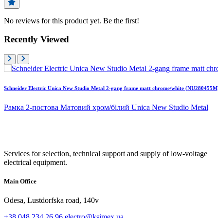
No reviews for this product yet. Be the first!
Recently Viewed
Schneider Electric Unica New Studio Metal 2-gang frame matt chrome/white (NU280455M
Рамка 2-постова Матовий хром/білий Unica New Studio Metal
Services for selection, technical support and supply of low-voltage
electrical equipment.
Main Office
Odesa, Lustdorfska road, 140v
+38 048 234 26 96
electro@ksimex.ua