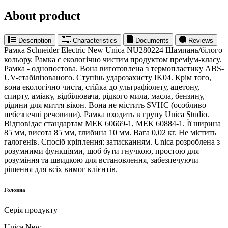
About product
Description
Characteristics
Documents
Reviews
Рамка Schneider Electric New Unica NU280224 Шампань/білого
кольору. Рамка є екологічно чистим продуктом преміум-класу.
Рамка - однопостова. Вона виготовлена ​​з термопластику ABS-
UV-стабілізованого. Ступінь ударозахисту IK04. Крім того,
вона екологічно чиста, стійка до ультрафіолету, ацетону,
спирту, аміаку, відбілювача, рідкого мила, масла, бензину,
рідини для миття вікон. Вона не містить SVHC (особливо
небезпечні речовини). Рамка входить в групу Unica Studio.
Відповідає стандартам МЕК 60669-1, МЕК 60884-1. Її ширина
85 мм, висота 85 мм, глибина 10 мм. Вага 0,02 кг. Не містить
галогенів. Спосіб кріплення: затисканням. Unica розроблена з
розумними функціями, щоб бути гнучкою, простою для
розуміння та швидкою для встановлення, забезпечуючи
рішення для всіх вимог клієнтів.
Головна
Серія продукту
Unica New