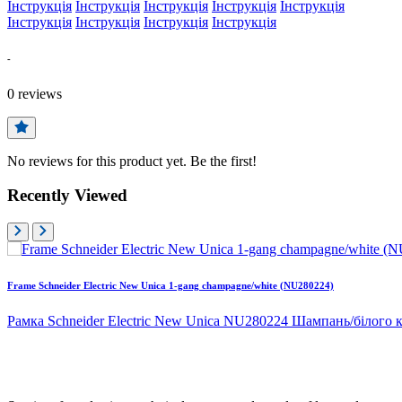
Інструкція
Інструкція
Інструкція
Інструкція
Інструкція
Інструкція
Інструкція
Інструкція
Інструкція
-
0
reviews
No reviews for this product yet. Be the first!
Recently Viewed
Frame Schneider Electric New Unica 1-gang champagne/white (NU280224)
Рамка Schneider Electric New Unica NU280224 Шампань/білого ко