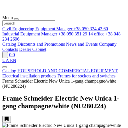
Menu
Civil Engineering Equipment Manager
+38 050 324 42 60
Industrial Equipment Manager
+38 050 351 29 14
office
+38 048
234 2696
Catalog
Discounts and Promotions
News and Events
Company
Contacts
Dealer Cabinet
0
0
UA
EN
Catalog
HOUSEHOLD AND COMMERCIAL EQUIPMENT
Electrical installation products
Frames for sockets and switches
Frame Schneider Electric New Unica 1-gang champagne/white
(NU280224)
Frame Schneider Electric New Unica 1-
gang champagne/white (NU280224)