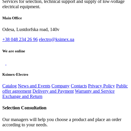
Services for selection, technical support and supply of low-voltage
electrical equipment.
Main Office
Odesa, Lustdorfska road, 140v
+38 048 234 26 96
electro@ksimex.ua
We are online
Ksimex-Electro
Catalog
News and Events
Company
Contacts
Privacy Policy
Public
offer agreement
Delivery and Payment
Warranty and Service
Exchange and Return
Selection Consultation
Our managers will help you choose a product and place an order
according to your needs.