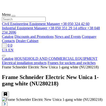
Menu
Civil Engineering Equipment Manager
+38 050 324 42 60
Industrial Equipment Manager
+38 050 351 29 14
office
+38 048
234 2696
Catalog
Discounts and Promotions
News and Events
Company
Contacts
Dealer Cabinet
0
0
UA
EN
Catalog
HOUSEHOLD AND COMMERCIAL EQUIPMENT
Electrical installation products
Frames for sockets and switches
Frame Schneider Electric New Unica 1-gang white (NU280218)
Frame Schneider Electric New Unica 1-
gang white (NU280218)