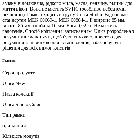
аміаку, відбілювача, рідкого мила, масла, бензину, рідини для
миття вікон. Вона не містить SVHC (особливо небезпечні
речовини). Рамка входить в групу Unica Studio. Відповідає
стандартам МЕК 60669-1, МЕК 60884-1. Її ширина 85 мм,
висота 85 мм, глибина 10 мм. Вага 0,02 кг. Не містить
галогенів. Спосіб кріплення: затисканням. Unica розроблена з
розумними функціями, щоб бути гнучкою, простою для
розуміння та швидкою для встановлення, забезпечуючи
рішення для всіх вимог клієнтів.
Головна
Серія продукту
Unica New
Назва колекції
Unica Studio Color
Тип рамки
одинарний
Кількість модулів