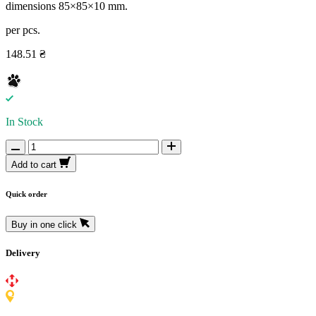
dimensions 85×85×10 mm.
per pcs.
148.51 ₴
In Stock
Add to cart
Quick order
Buy in one click
Delivery