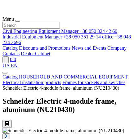
Menu
Civil Engineering Equipment Manager
+38 050 324 42 60
Industrial Equipment Manager
+38 050 351 29 14
office
+38 048
234 2696
Catalog
Discounts and Promotions
News and Events
Company
Contacts
Dealer Cabinet
0
0
UA
EN
Catalog
HOUSEHOLD AND COMMERCIAL EQUIPMENT
Electrical installation products
Frames for sockets and switches
Schneider Electric 4-module frame, aluminum (NU210430)
Schneider Electric 4-module frame,
aluminum (NU210430)