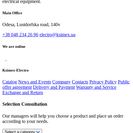
electrical equipment.
Main Office
Odesa, Lustdorfska road, 140v
+38 048 234 26 96
electro@ksimex.ua
We are online
Ksimex-Electro
Catalog
News and Events
Company
Contacts
Privacy Policy
Public
offer agreement
Delivery and Payment
Warranty and Service
Exchange and Return
Selection Consultation
Our managers will help you choose a product and place an order
according to your needs.
Select a category