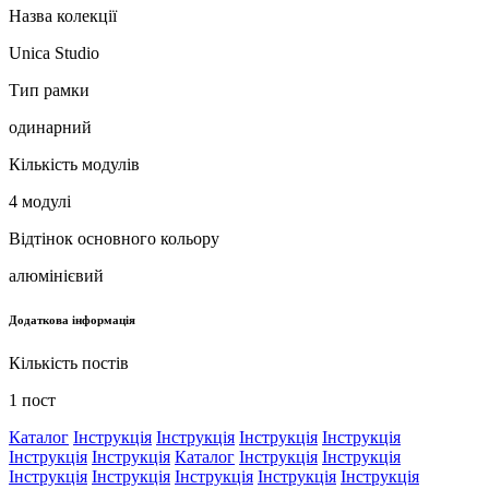
Назва колекції
Unica Studio
Тип рамки
одинарний
Кількість модулів
4 модулі
Відтінок основного кольору
алюмінієвий
Додаткова інформація
Кількість постів
1 пост
Каталог
Інструкція
Інструкція
Інструкція
Інструкція
Інструкція
Інструкція
Каталог
Інструкція
Інструкція
Інструкція
Інструкція
Інструкція
Інструкція
Інструкція