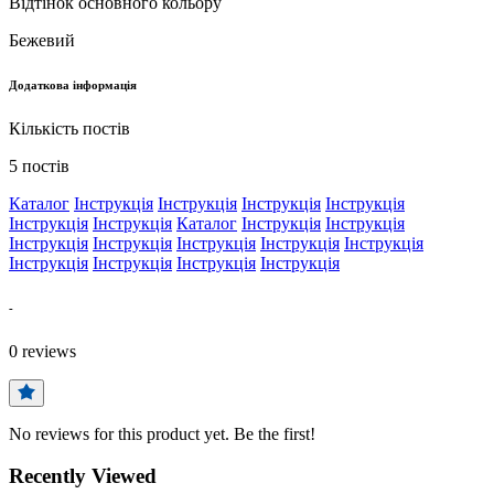
Відтінок основного кольору
Бежевий
Додаткова інформація
Кількість постів
5 постів
Каталог
Інструкція
Інструкція
Інструкція
Інструкція
Інструкція
Інструкція
Каталог
Інструкція
Інструкція
Інструкція
Інструкція
Інструкція
Інструкція
Інструкція
Інструкція
Інструкція
Інструкція
Інструкція
-
0
reviews
No reviews for this product yet. Be the first!
Recently Viewed