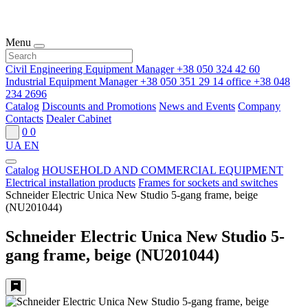
Menu
Civil Engineering Equipment Manager
+38 050 324 42 60
Industrial Equipment Manager
+38 050 351 29 14
office
+38 048
234 2696
Catalog
Discounts and Promotions
News and Events
Company
Contacts
Dealer Cabinet
0
0
UA
EN
Catalog
HOUSEHOLD AND COMMERCIAL EQUIPMENT
Electrical installation products
Frames for sockets and switches
Schneider Electric Unica New Studio 5-gang frame, beige
(NU201044)
Schneider Electric Unica New Studio 5-
gang frame, beige (NU201044)