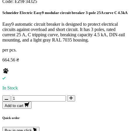
Code:
EZ9F34325
Schneider Electric Easy9 modular circuit breaker 3-pole 25A curve C 4.5kA
Easy9 automatic circuit breaker is designed to protect electrical
circuits against overload and short circuit. It has 3 poles, rated
current 25 A, C tripping curve, breaking capacity 4.5 kA, DIN-rail
mounting, and a light gray RAL 7035 housing.
per pcs.
664.56 ₴
In Stock
Add to cart
Quick order
Buy in one click