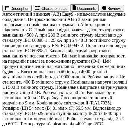
Description
Characteristics
Documents
Reviews
Автоматичний вимикач (АВ) Easy9 - низьковольтне модульне
обладнання. Це трьохполюсний АВ з 3 захищеними
полюсами та номінальним струмом 25 A In та кривою
відключення C. Номінальна відключаюча здатність короткого
замикання 4500 А при 230 В змінного струму відповідно до
стандарту IEC 60898-1 і 25 кА при 24-48 В постійного струму
відповідно до стандарту EN/IEC 60947-2. Повністю відповідає
стандарту IEC 60898-1. Захищає від струмів короткого
замикання та перевантажень. Він має індикацію несправності
на передній панелі за положенням рукоятки (O-I). Цей
продукт призначений для житлових і невеликих комерційних
будівель. Електрична зносостійкість до 4000 циклів і
механічна зносостійкість до 10000 циклів. Робоча напруга Ue
становить 400 В змінного струму. Номінальна напруга ізоляції
Ui 500 В змінного струму. Номінальна імпульсна витримувана
напруга Uimp 4 кВ. Робоча частота 50 Гц. Він може бути
встановлений на DIN-рейку. Його ширина становить 6
модулів по 9 мм. Колір виробу світло-сірий (RAL7035).
Розміри: (Ш) 54 мм x (В) 81 мм x (Г) 66,5 мм. Відповідно до
стандарту IEC 60529, його ступінь захисту IP20 та IP40 при
встановленні в модульній шафі. Робоча температура від -25°C
до 60°C. Температура зберігання від -40°C до 85°C.