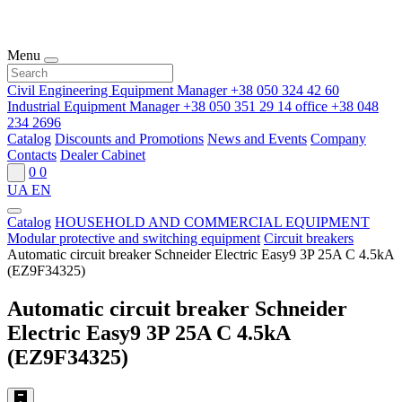
Menu
Civil Engineering Equipment Manager
+38 050 324 42 60
Industrial Equipment Manager
+38 050 351 29 14
office
+38 048
234 2696
Catalog
Discounts and Promotions
News and Events
Company
Contacts
Dealer Cabinet
0
0
UA
EN
Catalog
HOUSEHOLD AND COMMERCIAL EQUIPMENT
Modular protective and switching equipment
Circuit breakers
Automatic circuit breaker Schneider Electric Easy9 3P 25A C 4.5kA
(EZ9F34325)
Automatic circuit breaker Schneider
Electric Easy9 3P 25A C 4.5kA
(EZ9F34325)