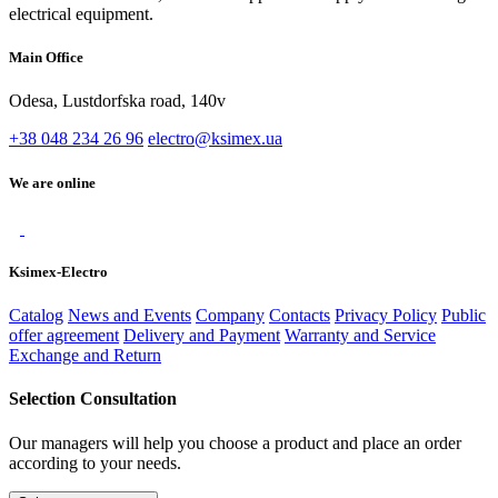
electrical equipment.
Main Office
Odesa, Lustdorfska road, 140v
+38 048 234 26 96
electro@ksimex.ua
We are online
Ksimex-Electro
Catalog
News and Events
Company
Contacts
Privacy Policy
Public
offer agreement
Delivery and Payment
Warranty and Service
Exchange and Return
Selection Consultation
Our managers will help you choose a product and place an order
according to your needs.