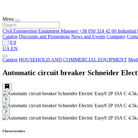
Menu
Civil Engineering Equipment Manager
+38 050 324 42 60
Industria
Catalog
Discounts and Promotions
News and Events
Company
Conta
0
0
UA
EN
Catalog
HOUSEHOLD AND COMMERCIAL EQUIPMENT
Modu
Automatic circuit breaker Schneider Elec
Characteristics