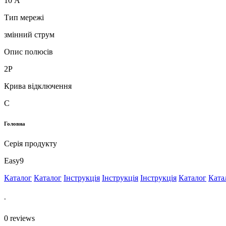
10 А
Тип мережі
змінний струм
Опис полюсів
2P
Крива відключення
C
Головна
Серія продукту
Easy9
Каталог
Каталог
Інструкція
Інструкція
Інструкція
Каталог
Ката
-
0
reviews