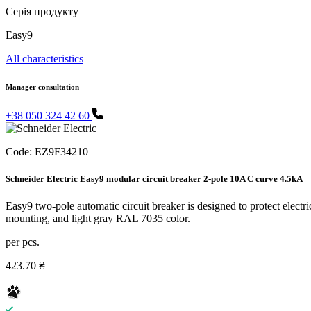
Серія продукту
Easy9
All characteristics
Manager consultation
+38 050 324 42 60
Code:
EZ9F34210
Schneider Electric Easy9 modular circuit breaker 2-pole 10A C curve 4.5kA
Easy9 two-pole automatic circuit breaker is designed to protect electric
mounting, and light gray RAL 7035 color.
per pcs.
423.70 ₴