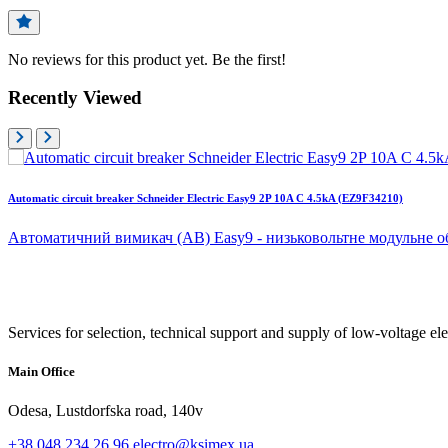
No reviews for this product yet. Be the first!
Recently Viewed
Automatic circuit breaker Schneider Electric Easy9 2P 10A C 4.5kA (EZ9F34210)
Автоматичний вимикач (АВ) Easy9 - низьковольтне модульне о
Services for selection, technical support and supply of low-voltage el
Main Office
Odesa, Lustdorfska road, 140v
+38 048 234 26 96
electro@ksimex.ua