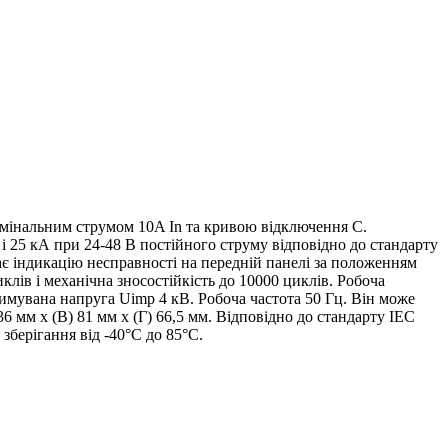
мінальним струмом 10A In та кривою відключення C.
і 25 кА при 24-48 В постійного струму відповідно до стандарту
ає індикацію несправності на передній панелі за положенням
лів і механічна зносостійкість до 10000 циклів. Робоча
римувана напруга Uimp 4 кВ. Робоча частота 50 Гц. Він може
 мм x (В) 81 мм x (Г) 66,5 мм. Відповідно до стандарту IEC
зберігання від -40°C до 85°C.