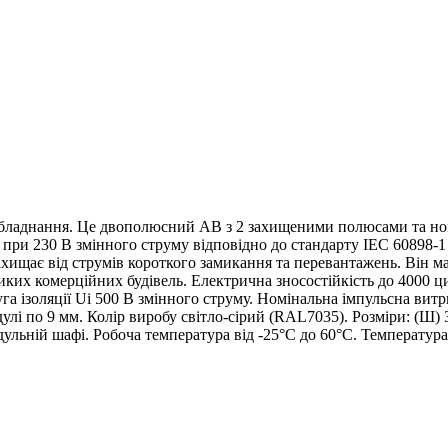
обладнання. Це двополюсний АВ з 2 захищеними полюсами та но
при 230 В змінного струму відповідно до стандарту IEC 60898-1 
ахищає від струмів короткого замикання та перевантажень. Він м
ких комерційних будівель. Електрична зносостійкість до 4000 цик
га ізоляції Ui 500 В змінного струму. Номінальна імпульсна вит
і по 9 мм. Колір виробу світло-сірий (RAL7035). Розміри: (Ш) 36
дульній шафі. Робоча температура від -25°C до 60°C. Температура 