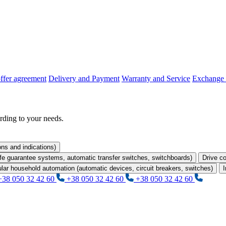
offer agreement
Delivery and Payment
Warranty and Service
Exchange 
rding to your needs.
ons and indications)
life guarantee systems, automatic transfer switches, switchboards)
Drive co
lar household automation (automatic devices, circuit breakers, switches)
I
+38 050 32 42 60
+38 050 32 42 60
+38 050 32 42 60