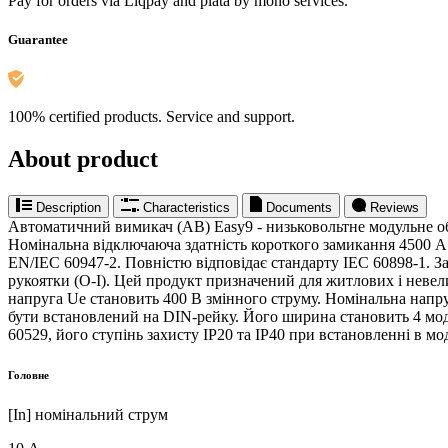
Pay for orders via Liqpay and plata by mono services.
Guarantee
100% certified products. Service and support.
About product
Description
Characteristics
Documents
Reviews
Автоматичний вимикач (АВ) Easy9 - низьковольтне модульне 
Номінальна відключаюча здатність короткого замикання 4500 А 
EN/IEC 60947-2. Повністю відповідає стандарту IEC 60898-1. З
рукоятки (O-I). Цей продукт призначений для житлових і невели
напруга Ue становить 400 В змінного струму. Номінальна напру
бути встановлений на DIN-рейку. Його ширина становить 4 модул
60529, його ступінь захисту IP20 та IP40 при встановленні в мо
Головне
[In] номінальний струм