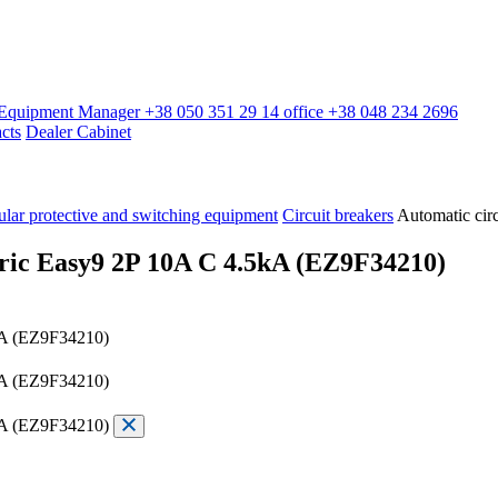
l Equipment Manager
+38 050 351 29 14
office
+38 048 234 2696
cts
Dealer Cabinet
lar protective and switching equipment
Circuit breakers
Automatic cir
tric Easy9 2P 10A C 4.5kA (EZ9F34210)