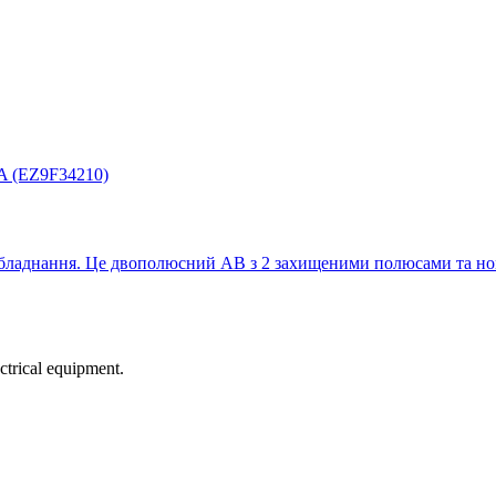
бладнання. Це двополюсний АВ з 2 захищеними полюсами та ном
ectrical equipment.